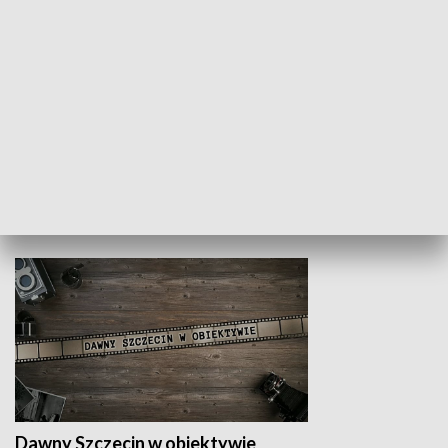
Z indeksem w ręku
Droga po suk
HISTORIA
Dawny Szczecin w obiektywie