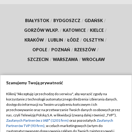
BIAŁYSTOK
/
BYDGOSZCZ
/
GDAŃSK
/
GORZÓW WLKP.
/
KATOWICE
/
KIELCE
/
KRAKÓW
/
LUBLIN
/
ŁÓDŹ
/
OLSZTYN
/
OPOLE
/
POZNAŃ
/
RZESZÓW
/
SZCZECIN
/
WARSZAWA
/
WROCŁAW
Szanujemy Twoją prywatność
Dołącz do nas:
Kliknij "Akceptuję i przechodzę do serwisu", aby wyrazić zgody na
korzystanie z technologii automatycznego śledzenia i zbierania danych,
TVP
dostęp do informacji na Twoim urządzeniu końcowym i ich
Abonament TVP
przechowywanie oraz na przetwarzanie Twoich danych osobowych przez
Regulamin TVP
nas, czyli Telewizję Polską S.A. w likwidacji (zwaną dalej również „TVP”),
Emisja w TVP
Polityka prywatności
Zaufanych Partnerów z IAB* (1201 firm)
oraz pozostałych
Zaufanych
Partnerów TVP (93 firm)
, w celach marketingowych (w tym do
Centrum informacji TVP
Moje zgody
zautomatyzowanego dopasowania reklam do Twoich zainteresowań i