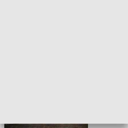
Z indeksem w ręku
Droga po suk
HISTORIA