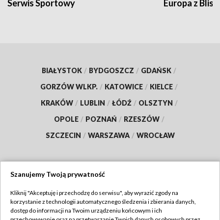
Serwis Sportowy
Europa z Blisk
BIAŁYSTOK
/
BYDGOSZCZ
/
GDAŃSK
/
GORZÓW WLKP.
/
KATOWICE
/
KIELCE
/
KRAKÓW
/
LUBLIN
/
ŁÓDŹ
/
OLSZTYN
/
OPOLE
/
POZNAŃ
/
RZESZÓW
/
SZCZECIN
/
WARSZAWA
/
WROCŁAW
Szanujemy Twoją prywatność
Dołącz do nas:
Kliknij "Akceptuję i przechodzę do serwisu", aby wyrazić zgody na
korzystanie z technologii automatycznego śledzenia i zbierania danych,
TVP
dostęp do informacji na Twoim urządzeniu końcowym i ich
Abonament TVP
przechowywanie oraz na przetwarzanie Twoich danych osobowych przez