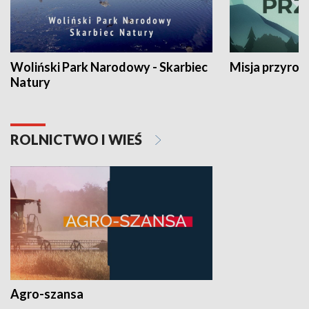
Woliński Park Narodowy - Skarbiec
Misja przyrod
Natury
ROLNICTWO I WIEŚ
Agro-szansa