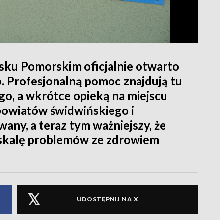
sku Pomorskim oficjalnie otwarto
 Profesjonalną pomoc znajdują tu
go, a wkrótce opieką na miejscu
powiatów świdwińskiego i
any, a teraz tym ważniejszy, że
 skalę problemów ze zdrowiem
UDOSTĘPNIJ NA X