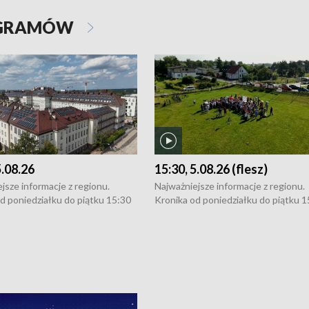
OGRAMÓW
5.08.26
15:30, 5.08.26 (flesz)
jsze informacje z regionu.
Najważniejsze informacje z regionu.
d poniedziałku do piątku 15:30
Kronika od poniedziałku do piątku 1
16:30 (+ rozmowa), 18:30, 21:30.
(flesz), 16:30 (+ rozmowa), 18:30, 21
y i święta 15:30 i 16:30
W weekendy i święta 15:30 i 16:30
8:30 i 21:30. Dziennikarze czekają
(flesz), 18:30 i 21:30. Dziennikarze c
a zgłoszenia: Szczecin - tel. 91-
na Państwa zgłoszenia: Szczecin - te
0, Koszalin - tel. 94-34-50-054,
4 8-10-400, Koszalin - tel. 94-34-50
ronika@tvp.pl.
e-mail: kronika@tvp.pl.