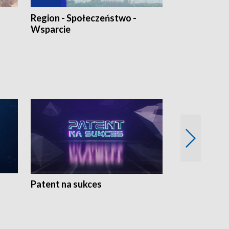
Region - Społeczeństwo -
Bez Barier
Wsparcie
Patent na sukces
Rolnictwo w 