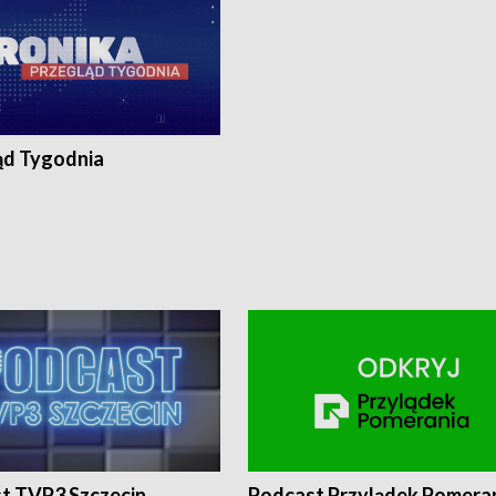
ąd Tygodnia
t TVP3 Szczecin
Podcast Przylądek Pomera