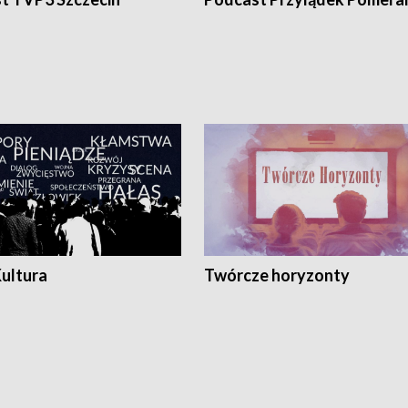
Kultura
Twórcze horyzonty