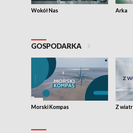
Wokół Nas
Arka
GOSPODARKA
Morski Kompas
Z wiat