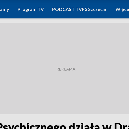
ramy
Program TV
PODCAST TVP3 Szczecin
Więce
Psychicznego działa w 