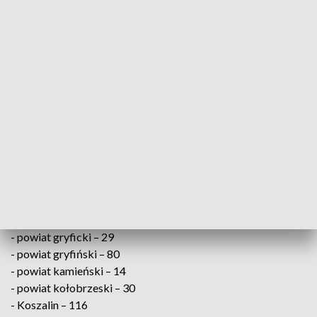
pic.twitter.com/i5goYtNm8A
— Ministerstwo Zdrowia (@MZ_GOV_PL)
January 22, 2022
Od początku epidemii koronawirusem zaraziło się 4 484 095
osób, a 103 819 zakażonych zmarło. Wyzdrowiały ponad 3
miliony 834 tys. chorych na COVID-19.
W Zachodniopomorskiem zakażenie wirusem SARS-
CoV-2 potwierdzono u osób z:
- powiat białogardzki – 23
- powiat choszczeński – 10
- powiat drawski – 67
- powiat goleniowski – 80
- powiat gryficki – 29
- powiat gryfiński – 80
- powiat kamieński – 14
- powiat kołobrzeski – 30
- Koszalin – 116