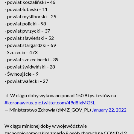
- powiat koszaliński – 46
- powiat łobeski – 11
- powiat myśliborski – 29
- powiat policki – 98
- powiat pyrzycki – 37
- powiat sławieński – 52
- powiat stargardzki – 69
- Szczecin – 473
- powiat szczecinecki – 39
- powiat świdwiński – 28
- Świnoujście – 9
- powiat wałecki – 27
📊 W ciągu doby wykonano ponad 150,9 tys. testów na
#koronawirus
.
pic.twitter.com/49d8lxMGSL
— Ministerstwo Zdrowia (@MZ_GOV_PL)
January 22, 2022
W ciągu minionej doby w województwie
zachodniopomorskim zmarło 8 osób chorych na COVID-19.