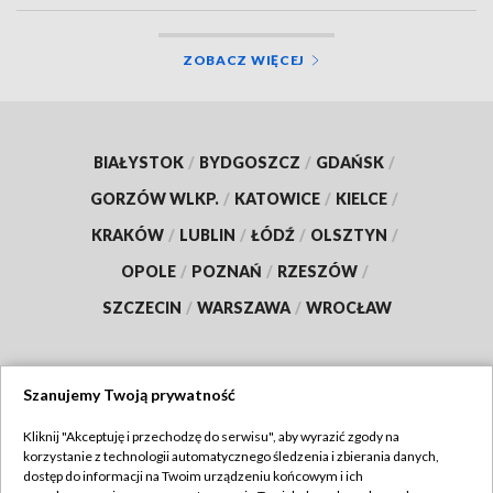
ZOBACZ WIĘCEJ
BIAŁYSTOK
/
BYDGOSZCZ
/
GDAŃSK
/
GORZÓW WLKP.
/
KATOWICE
/
KIELCE
/
KRAKÓW
/
LUBLIN
/
ŁÓDŹ
/
OLSZTYN
/
OPOLE
/
POZNAŃ
/
RZESZÓW
/
SZCZECIN
/
WARSZAWA
/
WROCŁAW
Szanujemy Twoją prywatność
Dołącz do nas:
Kliknij "Akceptuję i przechodzę do serwisu", aby wyrazić zgody na
korzystanie z technologii automatycznego śledzenia i zbierania danych,
TVP
dostęp do informacji na Twoim urządzeniu końcowym i ich