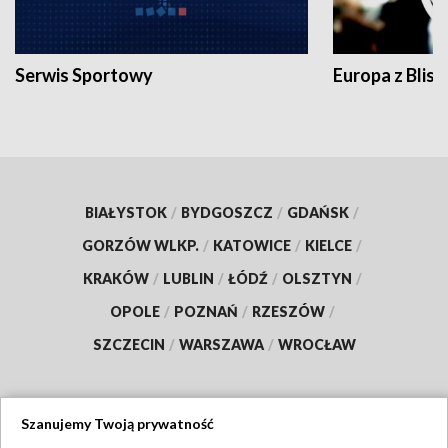
Serwis Sportowy
Europa z Blisk
BIAŁYSTOK
/
BYDGOSZCZ
/
GDAŃSK
/
GORZÓW WLKP.
/
KATOWICE
/
KIELCE
/
KRAKÓW
/
LUBLIN
/
ŁÓDŹ
/
OLSZTYN
/
OPOLE
/
POZNAŃ
/
RZESZÓW
/
SZCZECIN
/
WARSZAWA
/
WROCŁAW
Szanujemy Twoją prywatność
Dołącz do nas: