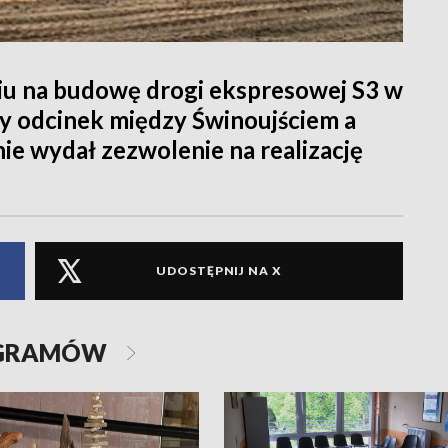
niu na budowę drogi ekspresowej S3 w
wy odcinek między Świnoujściem a
 wydał zezwolenie na realizację
UDOSTĘPNIJ NA X
OGRAMÓW