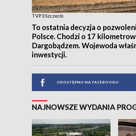
TVP3 Szczecin
To ostatnia decyzja o pozwole
Polsce. Chodzi o 17 kilometro
Dargobądzem. Wojewoda właśnie
inwestycji.
UDOSTĘPNIJ NA FACEBOOKU
NAJNOWSZE WYDANIA PR