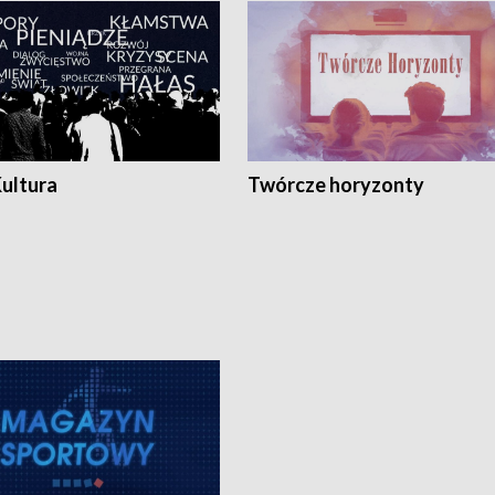
Kultura
Twórcze horyzonty