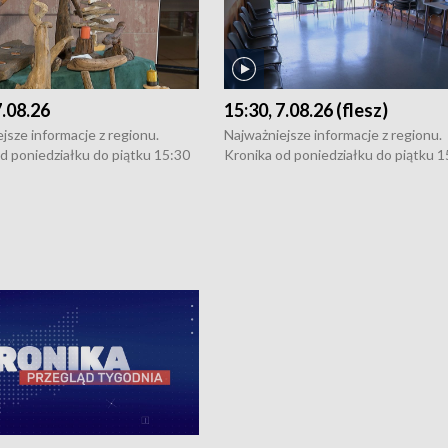
7.08.26
15:30, 7.08.26 (flesz)
jsze informacje z regionu.
Najważniejsze informacje z regionu.
d poniedziałku do piątku 15:30
Kronika od poniedziałku do piątku 1
16:30 (+ rozmowa), 18:30, 21:30.
(flesz), 16:30 (+ rozmowa), 18:30, 21
y i święta 15:30 i 16:30
W weekendy i święta 15:30 i 16:30
8:30 i 21:30. Dziennikarze czekają
(flesz), 18:30 i 21:30. Dziennikarze c
a zgłoszenia: Szczecin - tel. 91-
na Państwa zgłoszenia: Szczecin - te
0, Koszalin - tel. 94-34-50-054,
4 8-10-400, Koszalin - tel. 94-34-50
ronika@tvp.pl.
e-mail: kronika@tvp.pl.