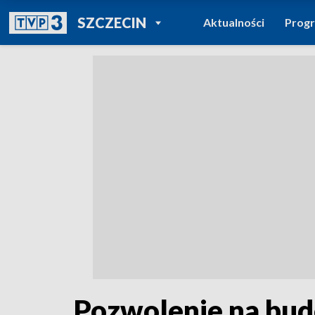
POWRÓT DO
SZCZECIN
Aktualności
Prog
TVP REGIONY
Pozwolenie na bud