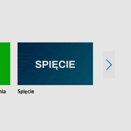
nia
Spięcie
Niedziałkow