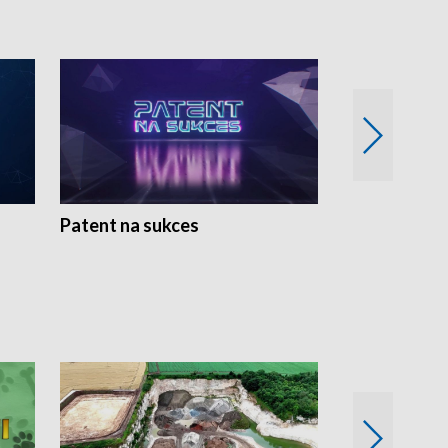
Patent na sukces
Rolnictwo w 