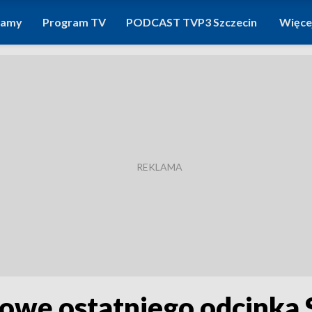
ramy
Program TV
PODCAST TVP3 Szczecin
Więce
owę ostatniego odcinka 