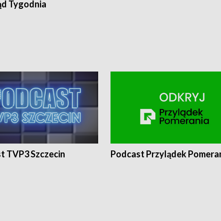
ąd Tygodnia
t TVP3 Szczecin
Podcast Przylądek Pomera