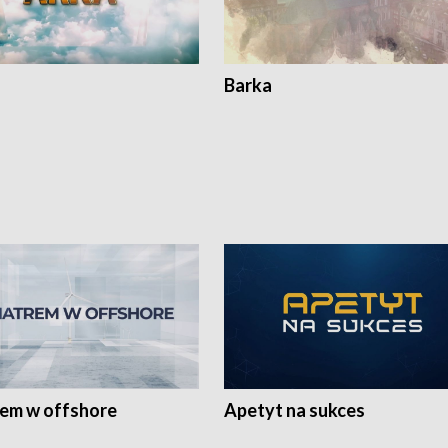
Barka
rem w offshore
Apetyt na sukces