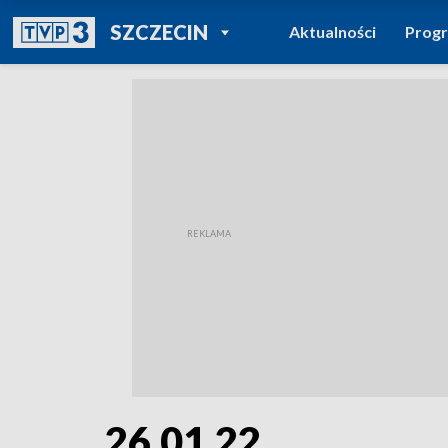
POWRÓT DO
SZCZECIN
Aktualności
Prog
TVP REGIONY
26.01.22