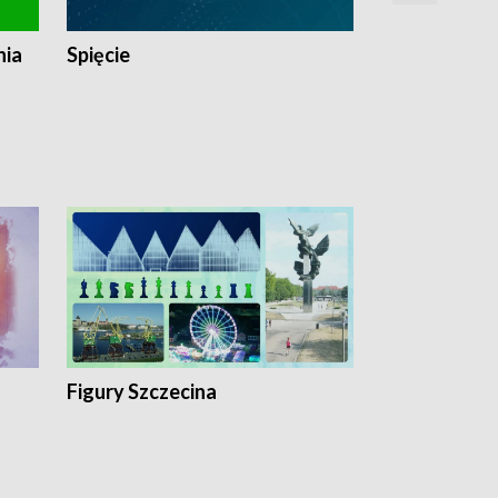
nia
Spięcie
Niedziałkow
Figury Szczecina