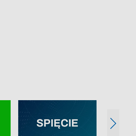
e-mail: kronika@tvp.pl.
e-mail: kronika@t