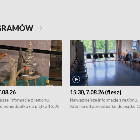
OGRAMÓW
7.08.26
15:30, 7.08.26 (flesz)
jsze informacje z regionu.
Najważniejsze informacje z regionu.
d poniedziałku do piątku 15:30
Kronika od poniedziałku do piątku 1
16:30 (+ rozmowa), 18:30, 21:30.
(flesz), 16:30 (+ rozmowa), 18:30, 21
y i święta 15:30 i 16:30
W weekendy i święta 15:30 i 16:30
8:30 i 21:30. Dziennikarze czekają
(flesz), 18:30 i 21:30. Dziennikarze c
a zgłoszenia: Szczecin - tel. 91-
na Państwa zgłoszenia: Szczecin - te
0, Koszalin - tel. 94-34-50-054,
4 8-10-400, Koszalin - tel. 94-34-50