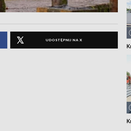
UDOSTĘPNIJ NA X
K
K