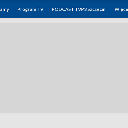
ramy
Program TV
PODCAST TVP3 Szczecin
Więce