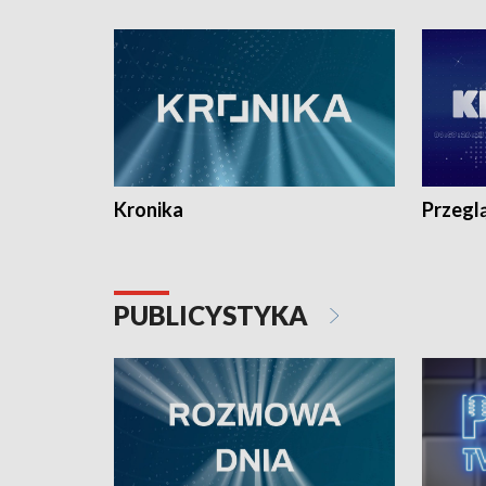
e-mail: kronika@tvp.pl.
e-mail: k
Kronika
Przegl
PUBLICYSTYKA