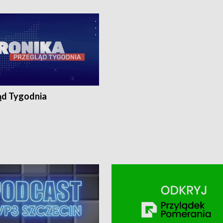
ronika@tvp.pl.
e-mail: kronika@tvp.pl.
ąd Tygodnia