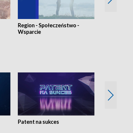
Region - Społeczeństwo -
Bez Barier
Wsparcie
Patent na sukces
Rolnictwo w 