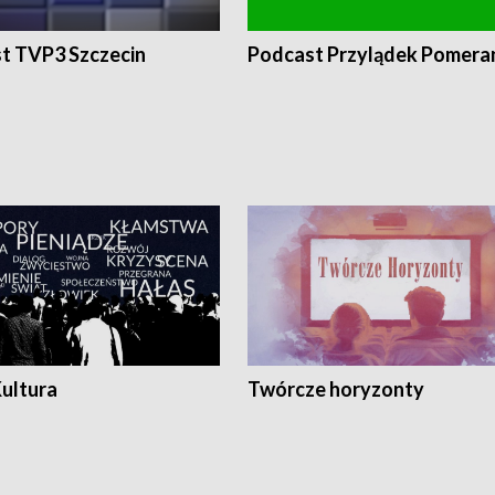
t TVP3 Szczecin
Podcast Przylądek Pomera
Kultura
Twórcze horyzonty