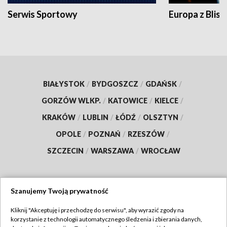
Serwis Sportowy
Europa z Blisk
BIAŁYSTOK
/
BYDGOSZCZ
/
GDAŃSK
/
GORZÓW WLKP.
/
KATOWICE
/
KIELCE
/
KRAKÓW
/
LUBLIN
/
ŁÓDŹ
/
OLSZTYN
/
OPOLE
/
POZNAŃ
/
RZESZÓW
/
SZCZECIN
/
WARSZAWA
/
WROCŁAW
Szanujemy Twoją prywatność
Dołącz do nas:
Kliknij "Akceptuję i przechodzę do serwisu", aby wyrazić zgody na
korzystanie z technologii automatycznego śledzenia i zbierania danych,
TVP