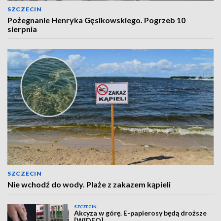
SZCZECIN
Pożegnanie Henryka Gęsikowskiego. Pogrzeb 10
sierpnia
SZCZECIN
Nie wchodź do wody. Plaże z zakazem kąpieli
SZCZECIN
Akcyza w górę. E-papierosy będą droższe
[WIDEO]