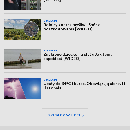
SZCZECIN
Rolnicy kontra myśliwi. Spór o
odszkodowania [WIDEO]
SZCZECIN
Zgubione dziecko na plaży. Jak temu
zapobiec? [WIDEO]
SZCZECIN
Upały do 34°C i burze. Obowiązują alerty I i
II stopnia
ZOBACZ WIĘCEJ