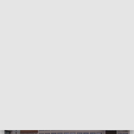
POWRÓT DO
SZCZECIN
TVP REGIONY
Ferie w Koszalinie. Bezpłatne atrakcje i
darmowe maseczki [WIDEO]
2022-01-28
Justyna Prywer / kb