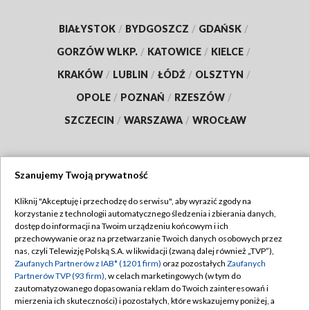
BIAŁYSTOK
/
BYDGOSZCZ
/
GDAŃSK
/
GORZÓW WLKP.
/
KATOWICE
/
KIELCE
/
KRAKÓW
/
LUBLIN
/
ŁÓDŹ
/
OLSZTYN
/
OPOLE
/
POZNAŃ
/
RZESZÓW
/
SZCZECIN
/
WARSZAWA
/
WROCŁAW
Szanujemy Twoją prywatność
Dołącz do nas:
Kliknij "Akceptuję i przechodzę do serwisu", aby wyrazić zgody na
korzystanie z technologii automatycznego śledzenia i zbierania danych,
TVP
dostęp do informacji na Twoim urządzeniu końcowym i ich
Abonament TVP
przechowywanie oraz na przetwarzanie Twoich danych osobowych przez
Regulamin TVP
nas, czyli Telewizję Polską S.A. w likwidacji (zwaną dalej również „TVP”),
Emisja w TVP
Polityka prywatności
Zaufanych Partnerów z IAB* (1201 firm)
oraz pozostałych
Zaufanych
Partnerów TVP (93 firm)
, w celach marketingowych (w tym do
Centrum informacji TVP
Moje zgody
zautomatyzowanego dopasowania reklam do Twoich zainteresowań i
mierzenia ich skuteczności) i pozostałych, które wskazujemy poniżej, a
Naziemna Telewizja Cyfrowa
Pomoc