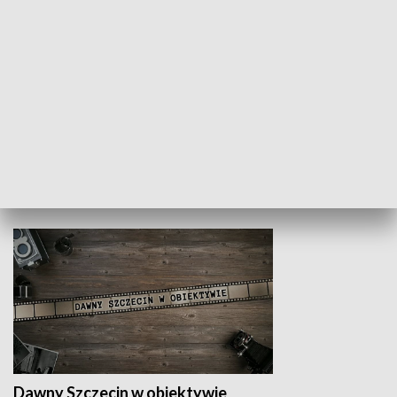
Z indeksem w ręku
Droga po suk
HISTORIA
Dawny Szczecin w obiektywie