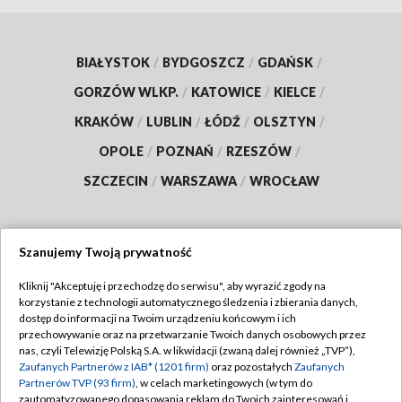
BIAŁYSTOK
/
BYDGOSZCZ
/
GDAŃSK
/
GORZÓW WLKP.
/
KATOWICE
/
KIELCE
/
KRAKÓW
/
LUBLIN
/
ŁÓDŹ
/
OLSZTYN
/
OPOLE
/
POZNAŃ
/
RZESZÓW
/
SZCZECIN
/
WARSZAWA
/
WROCŁAW
Szanujemy Twoją prywatność
Dołącz do nas:
Kliknij "Akceptuję i przechodzę do serwisu", aby wyrazić zgody na
korzystanie z technologii automatycznego śledzenia i zbierania danych,
TVP
dostęp do informacji na Twoim urządzeniu końcowym i ich
Abonament TVP
przechowywanie oraz na przetwarzanie Twoich danych osobowych przez
Regulamin TVP
nas, czyli Telewizję Polską S.A. w likwidacji (zwaną dalej również „TVP”),
Emisja w TVP
Polityka prywatności
Zaufanych Partnerów z IAB* (1201 firm)
oraz pozostałych
Zaufanych
Partnerów TVP (93 firm)
, w celach marketingowych (w tym do
Centrum informacji TVP
Moje zgody
zautomatyzowanego dopasowania reklam do Twoich zainteresowań i