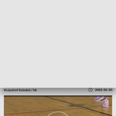
POWRÓT DO
SZCZECIN
TVP REGIONY
Turniej roundnet w Szczecinie [WIDEO]
2022-01-30
Krzysztof Dziedzic / kb