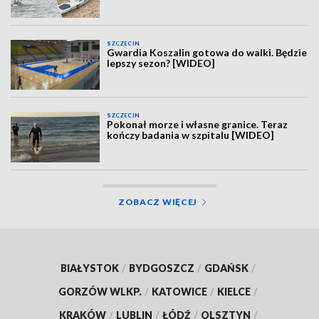
SZCZECIN
Gwardia Koszalin gotowa do walki. Będzie
lepszy sezon? [WIDEO]
SZCZECIN
Pokonał morze i własne granice. Teraz
kończy badania w szpitalu [WIDEO]
ZOBACZ WIĘCEJ
BIAŁYSTOK
/
BYDGOSZCZ
/
GDAŃSK
/
GORZÓW WLKP.
/
KATOWICE
/
KIELCE
/
KRAKÓW
/
LUBLIN
/
ŁÓDŹ
/
OLSZTYN
/