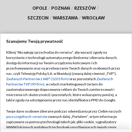
OPOLE
/
POZNAŃ
/
RZESZÓW
/
SZCZECIN
/
WARSZAWA
/
WROCŁAW
Szanujemy Twoją prywatność
Dołącz do nas:
Kliknij "Akceptuję i przechodzę do serwisu", aby wyrazić zgody na
korzystanie z technologii automatycznego śledzenia i zbierania danych,
TVP
dostęp do informacji na Twoim urządzeniu końcowym i ich
Abonament TVP
przechowywanie oraz na przetwarzanie Twoich danych osobowych przez
Regulamin TVP
nas, czyli Telewizję Polską S.A. w likwidacji (zwaną dalej również „TVP”),
Emisja w TVP
Polityka prywatności
Zaufanych Partnerów z IAB* (1201 firm)
oraz pozostałych
Zaufanych
Partnerów TVP (93 firm)
, w celach marketingowych (w tym do
Centrum informacji TVP
Moje zgody
zautomatyzowanego dopasowania reklam do Twoich zainteresowań i
mierzenia ich skuteczności) i pozostałych, które wskazujemy poniżej, a
Naziemna Telewizja Cyfrowa
Pomoc
także zgody na udostępnianie przez nas identyfikatora PPID do Google.
Sklep TVP
Biuro reklamy
Twoje dane osobowe zbierane podczas odwiedzania przez Ciebie naszych
Rada Programowa
Kontakt
poszczególnych serwisów
zwanych dalej „Portalem”, w tym informacje
zapisywane za pomocą technologii takich jak: pliki cookie, sygnalizatory
System NOS
WWW lub innych podobnych technologii umożliwiających świadczenie