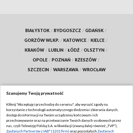
BIAŁYSTOK
/
BYDGOSZCZ
/
GDAŃSK
/
GORZÓW WLKP.
/
KATOWICE
/
KIELCE
/
KRAKÓW
/
LUBLIN
/
ŁÓDŹ
/
OLSZTYN
/
OPOLE
/
POZNAŃ
/
RZESZÓW
/
SZCZECIN
/
WARSZAWA
/
WROCŁAW
Szanujemy Twoją prywatność
Dołącz do nas:
Kliknij "Akceptuję i przechodzę do serwisu", aby wyrazić zgody na
korzystanie z technologii automatycznego śledzenia i zbierania danych,
TVP
dostęp do informacji na Twoim urządzeniu końcowym i ich
Abonament TVP
przechowywanie oraz na przetwarzanie Twoich danych osobowych przez
Regulamin TVP
nas, czyli Telewizję Polską S.A. w likwidacji (zwaną dalej również „TVP”),
Emisja w TVP
Polityka prywatności
Zaufanych Partnerów z IAB* (1201 firm)
oraz pozostałych
Zaufanych