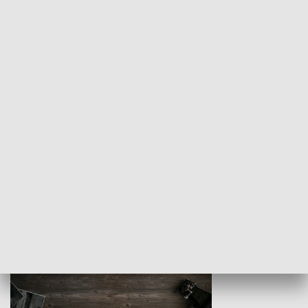
Z indeksem w ręku
Droga po suk
HISTORIA