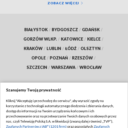
ZOBACZ WIĘCEJ
BIAŁYSTOK
/
BYDGOSZCZ
/
GDAŃSK
/
GORZÓW WLKP.
/
KATOWICE
/
KIELCE
/
KRAKÓW
/
LUBLIN
/
ŁÓDŹ
/
OLSZTYN
/
OPOLE
/
POZNAŃ
/
RZESZÓW
/
SZCZECIN
/
WARSZAWA
/
WROCŁAW
Szanujemy Twoją prywatność
Dołącz do nas:
Kliknij "Akceptuję i przechodzę do serwisu", aby wyrazić zgody na
korzystanie z technologii automatycznego śledzenia i zbierania danych,
TVP
dostęp do informacji na Twoim urządzeniu końcowym i ich
Abonament TVP
przechowywanie oraz na przetwarzanie Twoich danych osobowych przez
Regulamin TVP
nas, czyli Telewizję Polską S.A. w likwidacji (zwaną dalej również „TVP”),
Emisja w TVP
Polityka prywatności
Zaufanych Partnerów z IAB* (1201 firm)
oraz pozostałych
Zaufanych