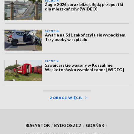
SZCZECIN
Żagle 2026 coraz bliżej. Będą przepustki
dla mieszkańców [WIDEO]
SZCZECIN
Awaria na S11 zakończyła się wypadkiem.
Trzy osoby w szpitalu
SZCZECIN
Szwajcarskie wagony w Koszalinie.
Wąskotorówka wymieni tabor [WIDEO]
ZOBACZ WIĘCEJ
BIAŁYSTOK
/
BYDGOSZCZ
/
GDAŃSK
/