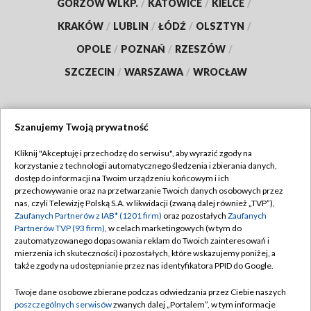
GORZÓW WLKP.
/
KATOWICE
/
KIELCE
/
KRAKÓW
/
LUBLIN
/
ŁÓDŹ
/
OLSZTYN
/
OPOLE
/
POZNAŃ
/
RZESZÓW
/
SZCZECIN
/
WARSZAWA
/
WROCŁAW
Szanujemy Twoją prywatność
Dołącz do nas:
Kliknij "Akceptuję i przechodzę do serwisu", aby wyrazić zgody na
korzystanie z technologii automatycznego śledzenia i zbierania danych,
TVP
dostęp do informacji na Twoim urządzeniu końcowym i ich
Abonament TVP
przechowywanie oraz na przetwarzanie Twoich danych osobowych przez
Regulamin TVP
nas, czyli Telewizję Polską S.A. w likwidacji (zwaną dalej również „TVP”),
Emisja w TVP
Polityka prywatności
Zaufanych Partnerów z IAB* (1201 firm)
oraz pozostałych
Zaufanych
Partnerów TVP (93 firm)
, w celach marketingowych (w tym do
Centrum informacji TVP
Moje zgody
zautomatyzowanego dopasowania reklam do Twoich zainteresowań i
mierzenia ich skuteczności) i pozostałych, które wskazujemy poniżej, a
Naziemna Telewizja Cyfrowa
Pomoc
także zgody na udostępnianie przez nas identyfikatora PPID do Google.
Sklep TVP
Biuro reklamy
Twoje dane osobowe zbierane podczas odwiedzania przez Ciebie naszych
Rada Programowa
Kontakt
poszczególnych serwisów
zwanych dalej „Portalem”, w tym informacje