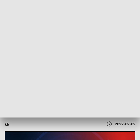
POWRÓT DO
SZCZECIN
TVP REGIONY
Rozmowa z Arkadiuszem Kuzio z
Akademii Bezpieczeństwa Ruchu
Drogowego [WIDEO]
2022-02-02
kb