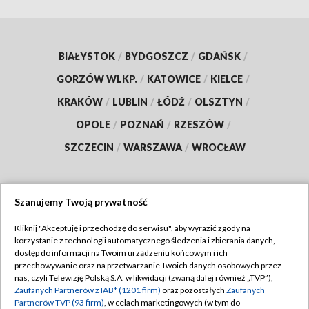
BIAŁYSTOK
/
BYDGOSZCZ
/
GDAŃSK
/
GORZÓW WLKP.
/
KATOWICE
/
KIELCE
/
KRAKÓW
/
LUBLIN
/
ŁÓDŹ
/
OLSZTYN
/
OPOLE
/
POZNAŃ
/
RZESZÓW
/
SZCZECIN
/
WARSZAWA
/
WROCŁAW
Szanujemy Twoją prywatność
Dołącz do nas:
Kliknij "Akceptuję i przechodzę do serwisu", aby wyrazić zgody na
korzystanie z technologii automatycznego śledzenia i zbierania danych,
TVP
dostęp do informacji na Twoim urządzeniu końcowym i ich
Abonament TVP
przechowywanie oraz na przetwarzanie Twoich danych osobowych przez
Regulamin TVP
nas, czyli Telewizję Polską S.A. w likwidacji (zwaną dalej również „TVP”),
Emisja w TVP
Polityka prywatności
Zaufanych Partnerów z IAB* (1201 firm)
oraz pozostałych
Zaufanych
Partnerów TVP (93 firm)
, w celach marketingowych (w tym do