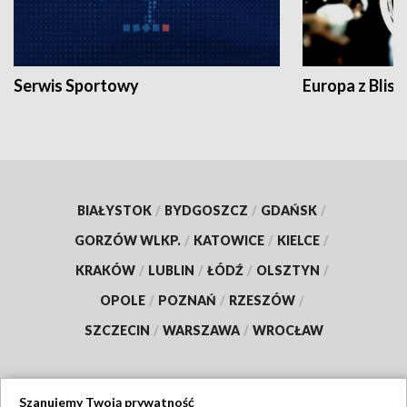
Serwis Sportowy
Europa z Blisk
BIAŁYSTOK
/
BYDGOSZCZ
/
GDAŃSK
/
GORZÓW WLKP.
/
KATOWICE
/
KIELCE
/
KRAKÓW
/
LUBLIN
/
ŁÓDŹ
/
OLSZTYN
/
OPOLE
/
POZNAŃ
/
RZESZÓW
/
SZCZECIN
/
WARSZAWA
/
WROCŁAW
Szanujemy Twoją prywatność