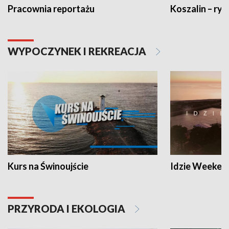
Pracownia reportażu
Koszalin – ryt
WYPOCZYNEK I REKREACJA
Kurs na Świnoujście
Idzie Weeken
PRZYRODA I EKOLOGIA