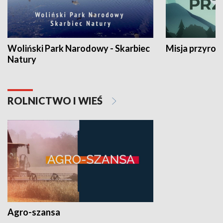
Woliński Park Narodowy - Skarbiec
Misja przyrod
Natury
ROLNICTWO I WIEŚ
Agro-szansa