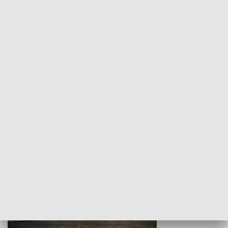
Z indeksem w ręku
Droga po suk
HISTORIA