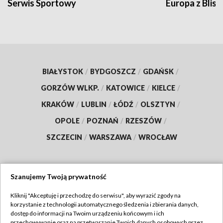
Serwis Sportowy
Europa z Blisk
BIAŁYSTOK
/
BYDGOSZCZ
/
GDAŃSK
/
GORZÓW WLKP.
/
KATOWICE
/
KIELCE
/
KRAKÓW
/
LUBLIN
/
ŁÓDŹ
/
OLSZTYN
/
OPOLE
/
POZNAŃ
/
RZESZÓW
/
SZCZECIN
/
WARSZAWA
/
WROCŁAW
Szanujemy Twoją prywatność
Dołącz do nas:
Kliknij "Akceptuję i przechodzę do serwisu", aby wyrazić zgody na
korzystanie z technologii automatycznego śledzenia i zbierania danych,
TVP
dostęp do informacji na Twoim urządzeniu końcowym i ich
Abonament TVP
przechowywanie oraz na przetwarzanie Twoich danych osobowych przez