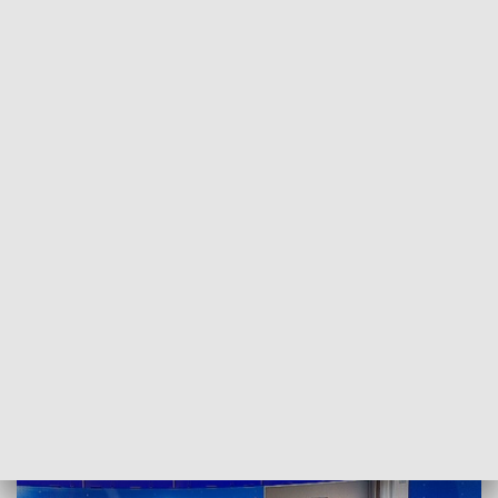
POWRÓT DO
SZCZECIN
TVP REGIONY
Znaczenie Armii Krajowej. Rozmowa z dr.
hab. Sebastianem Ligarskim [WIDEO]
2022-02-14
ms