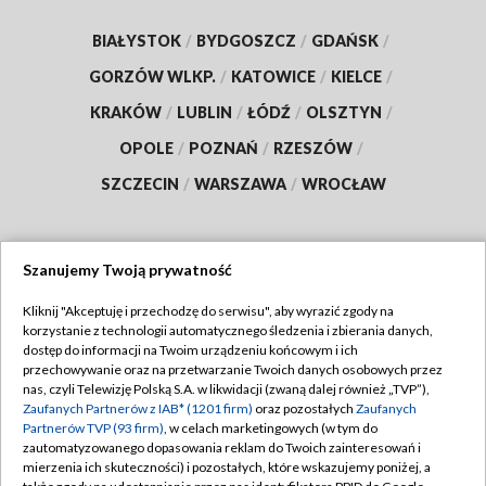
BIAŁYSTOK
/
BYDGOSZCZ
/
GDAŃSK
/
GORZÓW WLKP.
/
KATOWICE
/
KIELCE
/
KRAKÓW
/
LUBLIN
/
ŁÓDŹ
/
OLSZTYN
/
OPOLE
/
POZNAŃ
/
RZESZÓW
/
SZCZECIN
/
WARSZAWA
/
WROCŁAW
Szanujemy Twoją prywatność
Dołącz do nas:
Kliknij "Akceptuję i przechodzę do serwisu", aby wyrazić zgody na
korzystanie z technologii automatycznego śledzenia i zbierania danych,
TVP
dostęp do informacji na Twoim urządzeniu końcowym i ich
Abonament TVP
przechowywanie oraz na przetwarzanie Twoich danych osobowych przez
Regulamin TVP
nas, czyli Telewizję Polską S.A. w likwidacji (zwaną dalej również „TVP”),
Emisja w TVP
Polityka prywatności
Zaufanych Partnerów z IAB* (1201 firm)
oraz pozostałych
Zaufanych
Partnerów TVP (93 firm)
, w celach marketingowych (w tym do
Centrum informacji TVP
Moje zgody
zautomatyzowanego dopasowania reklam do Twoich zainteresowań i
mierzenia ich skuteczności) i pozostałych, które wskazujemy poniżej, a
Naziemna Telewizja Cyfrowa
Pomoc