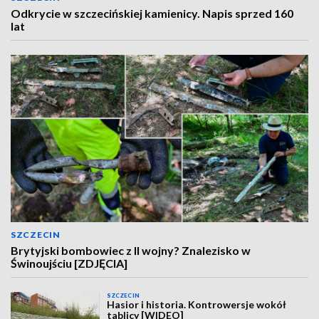
Odkrycie w szczecińskiej kamienicy. Napis sprzed 160
lat
SZCZECIN
Brytyjski bombowiec z II wojny? Znalezisko w
Świnoujściu [ZDJĘCIA]
SZCZECIN
Hasior i historia. Kontrowersje wokół
tablicy [WIDEO]