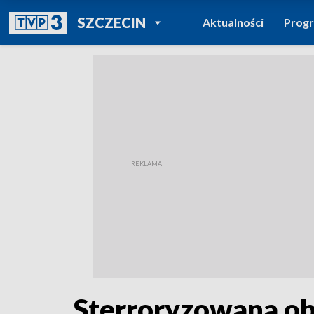
POWRÓT DO
SZCZECIN
Aktualności
Prog
TVP REGIONY
Sterroryzowana obs