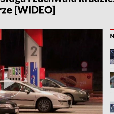
rze [WIDEO]
N