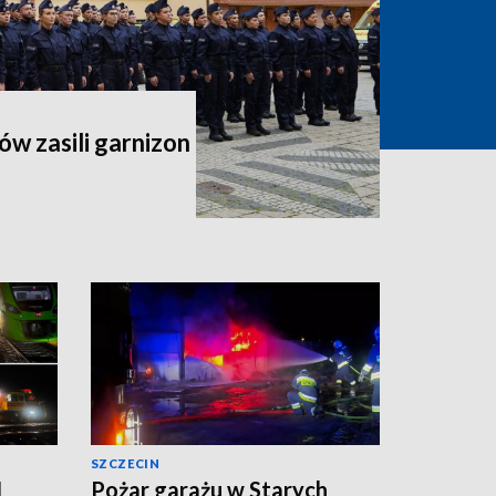
ów zasili garnizon
SZCZECIN
1
Pożar garażu w Starych