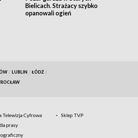
Bielicach. Strażacy szybko
opanowali ogień
KÓW
/
LUBLIN
/
ŁÓDŹ
/
ROCŁAW
 Telewizja Cyfrowa
Sklep TVP
la prasy
tograficzny