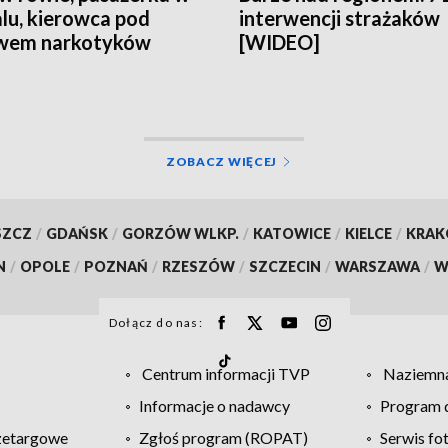
alu, kierowca pod
interwencji strażaków
wem narkotyków
[WIDEO]
ZOBACZ WIĘCEJ
SZCZ
/
GDAŃSK
/
GORZÓW WLKP.
/
KATOWICE
/
KIELCE
/
KRA
N
/
OPOLE
/
POZNAŃ
/
RZESZÓW
/
SZCZECIN
/
WARSZAWA
/
W
Dołącz do nas:
Centrum informacji TVP
Naziemna
Informacje o nadawcy
Program d
zetargowe
Zgłoś program (ROPAT)
Serwis fo