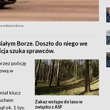
liw w Białym Borze
iałym Borze. Doszło do niego we
cja szuka sprawców.
rzez policję
nową w
miał klucz
ruchem
Zakaz wstępu do lasu w
związku z ASF
ł ok. 1 tys.