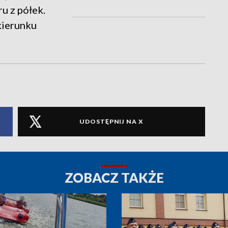
ru z półek.
kierunku
UDOSTĘPNIJ NA X
ZOBACZ TAKŻE