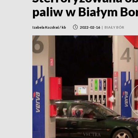
paliw w Białym Bo
Izabela Kozdraś / kb
2022-02-16
|
BIAŁY BÓR