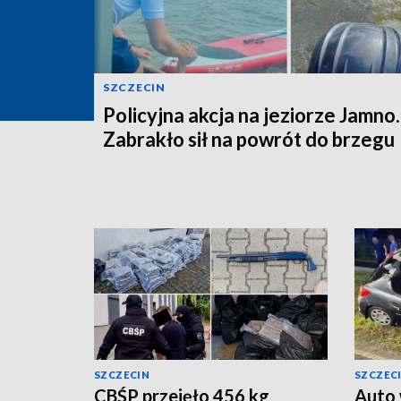
SZCZECIN
Policyjna akcja na jeziorze Jamno.
Zabrakło sił na powrót do brzegu
SZCZECIN
SZCZEC
CBŚP przejęło 456 kg
Auto 