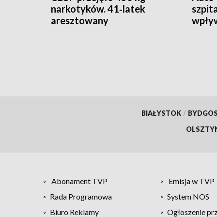
narkotyków. 41‑latek
szpit
aresztowany
wpły
BIAŁYSTOK
/
BYDGO
OLSZTY
Abonament TVP
Emisja w TVP
Rada Programowa
System NOS
Biuro Reklamy
Ogłoszenie pr