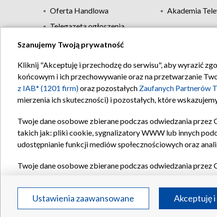
Oferta Handlowa
Akademia Tele
Telegazeta ogłoszenia
Szanujemy Twoją prywatność
Regulamin TVP
Kliknij "Akceptuję i przechodzę do serwisu", aby wyrazić zg
końcowym i ich przechowywanie oraz na przetwarzanie Twoich
z IAB* (1201 firm)
oraz pozostałych
Zaufanych Partnerów T
mierzenia ich skuteczności) i pozostałych, które wskazujemy
Twoje dane osobowe zbierane podczas odwiedzania przez 
takich jak: pliki cookie, sygnalizatory WWW lub innych pod
udostępnianie funkcji mediów społecznościowych oraz anali
Twoje dane osobowe zbierane podczas odwiedzania przez 
plików cookie, informacje o Twoich wyszukiwaniach w serwi
Partnerów TVP
dla realizacji następujących celów i funkc
Ustawienia zaawansowane
Akceptuję i
reklam, tworzenia profilu spersonalizowanych reklam, tworz
treści, stosowania badań rynkowych w celu generowania op