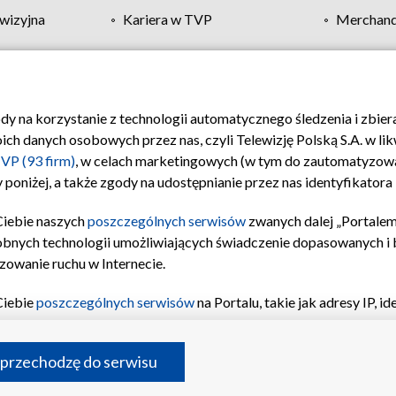
wizyjna
Kariera w TVP
Merchandi
Polityka prywatności
Moje zgody
Pomoc
Biuro re
ody na korzystanie z technologii automatycznego śledzenia i zbie
 danych osobowych przez nas, czyli Telewizję Polską S.A. w likw
VP (93 firm)
, w celach marketingowych (w tym do zautomatyzow
 poniżej, a także zgody na udostępnianie przez nas identyfikator
Ciebie naszych
poszczególnych serwisów
zwanych dalej „Portalem
obnych technologii umożliwiających świadczenie dopasowanych i be
zowanie ruchu w Internecie.
Ciebie
poszczególnych serwisów
na Portalu, takie jak adresy IP, 
sach Portalu czy historia odwiedzin będą przetwarzane przez TV
ji: przechowywania informacji na urządzeniu lub dostęp do nich,
©2026 Telewizja Polska S.A. w likwidacji
 przechodzę do serwisu
enia profilu spersonalizowanych treści, wyboru spersonalizowany
inii odbiorców, opracowywania i ulepszania produktów, zapewnie