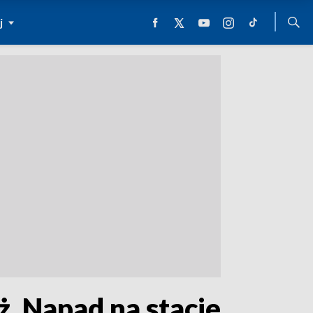
j
. Napad na stacje