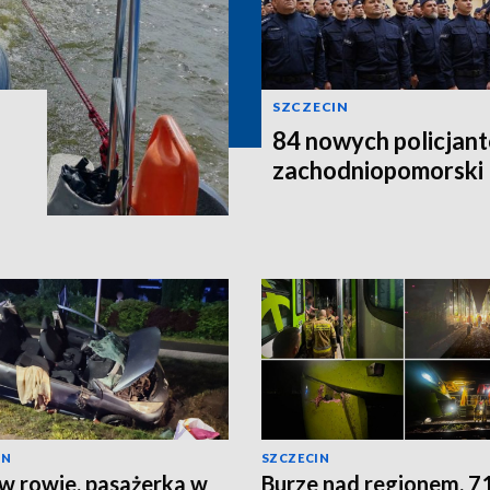
SZCZECIN
84 nowych policjant
zachodniopomorski
IN
SZCZECIN
w rowie, pasażerka w
Burze nad regionem. 7