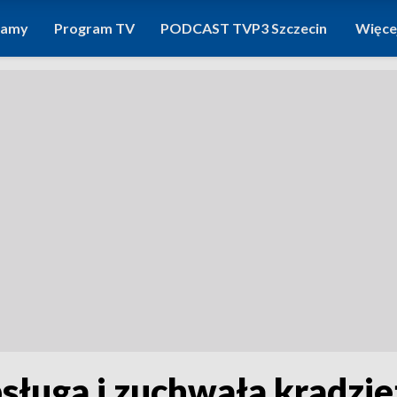
ramy
Program TV
PODCAST TVP3 Szczecin
Więce
ługa i zuchwała kradzież