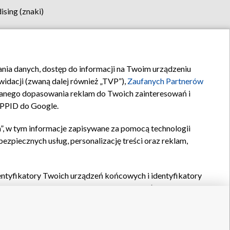
sing (znaki)
klamy
Kontakt
rania danych, dostęp do informacji na Twoim urządzeniu
idacji (zwaną dalej również „TVP”),
Zaufanych Partnerów
anego dopasowania reklam do Twoich zainteresowań i
a PPID do Google.
”, w tym informacje zapisywane za pomocą technologii
zpiecznych usług, personalizację treści oraz reklam,
identyfikatory Twoich urządzeń końcowych i identyfikatory
P,
Zaufanych Partnerów z IAB
oraz pozostałych
Zaufanych
 wyboru podstawowych reklam, wyboru spersonalizowanych
ch treści, pomiaru wydajności reklam, pomiaru wydajności
nia bezpieczeństwa, zapobiegania oszustwom i usuwania