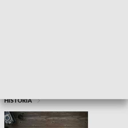
NAUKA I EDUKACJA
Z indeksem w ręku
Droga po suk
HISTORIA