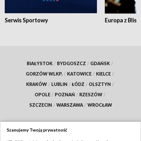
Serwis Sportowy
Europa z Blisk
BIAŁYSTOK
/
BYDGOSZCZ
/
GDAŃSK
/
GORZÓW WLKP.
/
KATOWICE
/
KIELCE
/
KRAKÓW
/
LUBLIN
/
ŁÓDŹ
/
OLSZTYN
/
OPOLE
/
POZNAŃ
/
RZESZÓW
/
SZCZECIN
/
WARSZAWA
/
WROCŁAW
Szanujemy Twoją prywatność
Dołącz do nas: