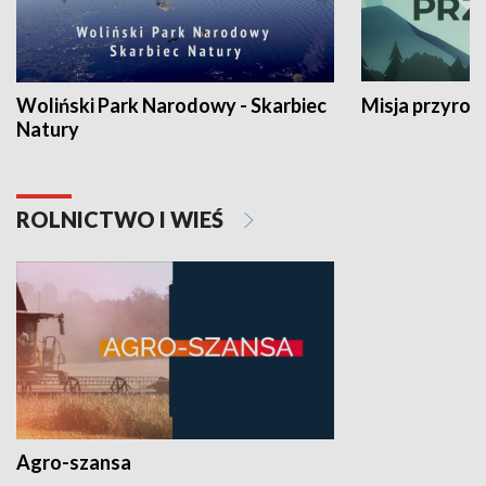
Woliński Park Narodowy - Skarbiec
Misja przyrod
Natury
ROLNICTWO I WIEŚ
Agro-szansa