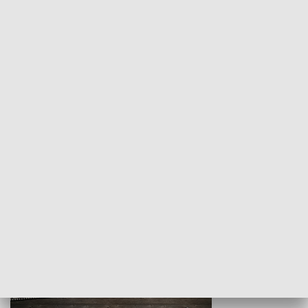
Z indeksem w ręku
Droga po suk
HISTORIA