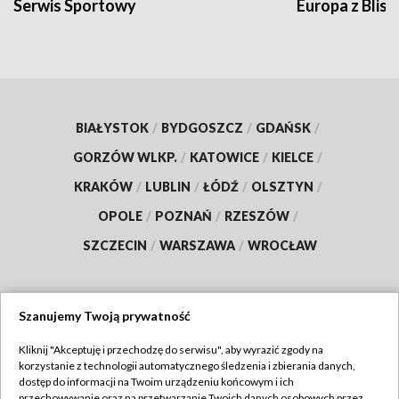
Serwis Sportowy
Europa z Blisk
BIAŁYSTOK
/
BYDGOSZCZ
/
GDAŃSK
/
GORZÓW WLKP.
/
KATOWICE
/
KIELCE
/
KRAKÓW
/
LUBLIN
/
ŁÓDŹ
/
OLSZTYN
/
OPOLE
/
POZNAŃ
/
RZESZÓW
/
SZCZECIN
/
WARSZAWA
/
WROCŁAW
Szanujemy Twoją prywatność
Dołącz do nas:
Kliknij "Akceptuję i przechodzę do serwisu", aby wyrazić zgody na
korzystanie z technologii automatycznego śledzenia i zbierania danych,
TVP
dostęp do informacji na Twoim urządzeniu końcowym i ich
Abonament TVP
przechowywanie oraz na przetwarzanie Twoich danych osobowych przez