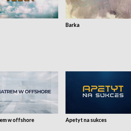
Barka
rem w offshore
Apetyt na sukces