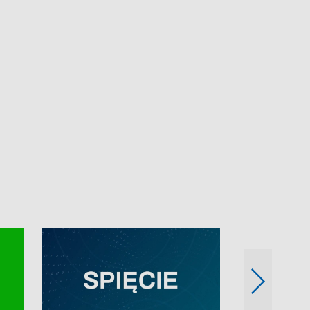
e-mail: kronika@tvp.pl.
e-mail: kronika@t