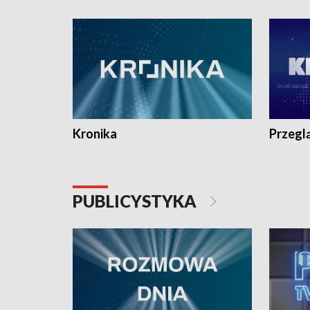
e-mail: kronika@tvp.pl.
e-mail: k
Kronika
Przegl
PUBLICYSTYKA