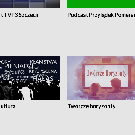
t TVP3 Szczecin
Podcast Przylądek Pomera
Kultura
Twórcze horyzonty