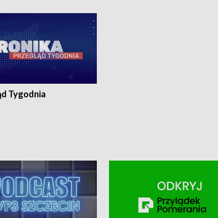
ronika@tvp.pl.
e-mail: kronika@tvp.pl.
ąd Tygodnia