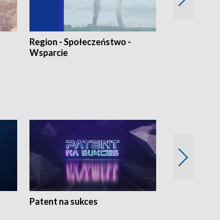
Region - Społeczeństwo -
Bez Barier
Wsparcie
Patent na sukces
Rolnictwo w 