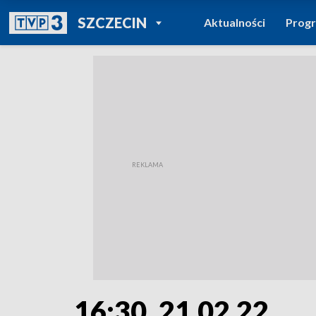
POWRÓT DO
SZCZECIN
Aktualności
Prog
TVP REGIONY
16:30, 21.02.22