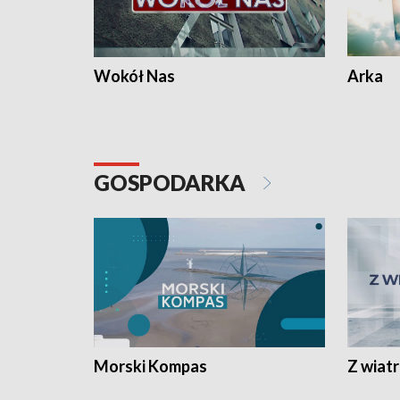
Wokół Nas
Arka
GOSPODARKA
Morski Kompas
Z wiat