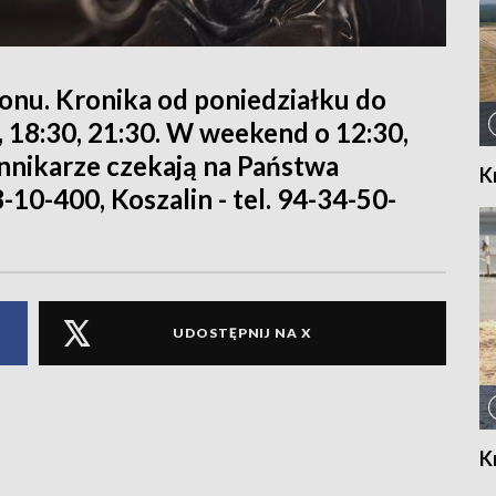
ionu. Kronika od poniedziałku do
0, 18:30, 21:30. W weekend o 12:30,
iennikarze czekają na Państwa
K
8-10-400, Koszalin - tel. 94-34-50-
UDOSTĘPNIJ NA X
K