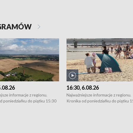
OGRAMÓW
5.08.26
16:30, 6.08.26
jsze informacje z regionu.
Najważniejsze informacje z regionu.
d poniedziałku do piątku 15:30
Kronika od poniedziałku do piątku 1
16:30 (+ rozmowa), 18:30, 21:30.
(flesz), 16:30 (+ rozmowa), 18:30, 21
y i święta 15:30 i 16:30
W weekendy i święta 15:30 i 16:30
8:30 i 21:30. Dziennikarze czekają
(flesz), 18:30 i 21:30. Dziennikarze c
a zgłoszenia: Szczecin - tel. 91-
na Państwa zgłoszenia: Szczecin - te
0, Koszalin - tel. 94-34-50-054,
4 8-10-400, Koszalin - tel. 94-34-50