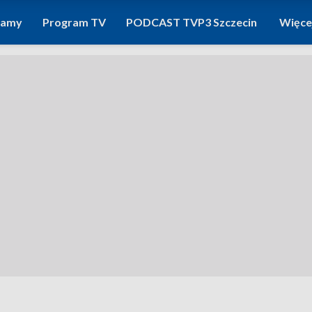
ramy
Program TV
PODCAST TVP3 Szczecin
Więce