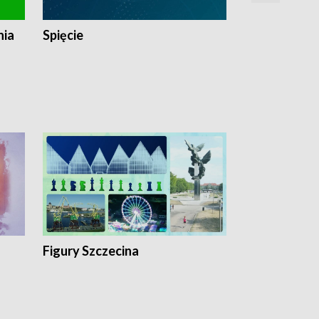
nia
Spięcie
Niedziałkow
Figury Szczecina