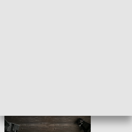
Z indeksem w ręku
Droga po suk
HISTORIA