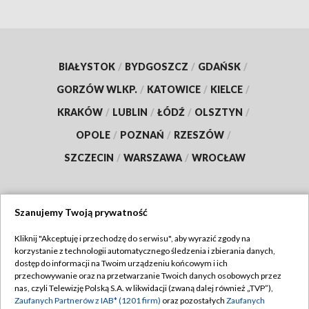
BIAŁYSTOK
/
BYDGOSZCZ
/
GDAŃSK
/
GORZÓW WLKP.
/
KATOWICE
/
KIELCE
/
KRAKÓW
/
LUBLIN
/
ŁÓDŹ
/
OLSZTYN
/
OPOLE
/
POZNAŃ
/
RZESZÓW
/
SZCZECIN
/
WARSZAWA
/
WROCŁAW
Szanujemy Twoją prywatność
Dołącz do nas:
Kliknij "Akceptuję i przechodzę do serwisu", aby wyrazić zgody na
korzystanie z technologii automatycznego śledzenia i zbierania danych,
TVP
dostęp do informacji na Twoim urządzeniu końcowym i ich
Abonament TVP
przechowywanie oraz na przetwarzanie Twoich danych osobowych przez
Regulamin TVP
nas, czyli Telewizję Polską S.A. w likwidacji (zwaną dalej również „TVP”),
Emisja w TVP
Polityka prywatności
Zaufanych Partnerów z IAB* (1201 firm)
oraz pozostałych
Zaufanych