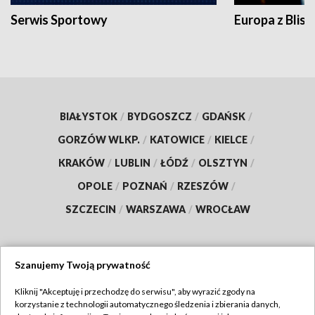
Serwis Sportowy
Europa z Blisk
BIAŁYSTOK
/
BYDGOSZCZ
/
GDAŃSK
/
GORZÓW WLKP.
/
KATOWICE
/
KIELCE
/
KRAKÓW
/
LUBLIN
/
ŁÓDŹ
/
OLSZTYN
/
OPOLE
/
POZNAŃ
/
RZESZÓW
/
SZCZECIN
/
WARSZAWA
/
WROCŁAW
Szanujemy Twoją prywatność
Dołącz do nas:
Kliknij "Akceptuję i przechodzę do serwisu", aby wyrazić zgody na
korzystanie z technologii automatycznego śledzenia i zbierania danych,
TVP