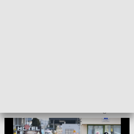
POWRÓT DO
SZCZECIN
TVP REGIONY
6. dzień rosyjskiej agresji na Ukrainę. Do
Polski trafiają kolejne tysiące uchodźców
2022-03-01
Dominika Choroszko / kb