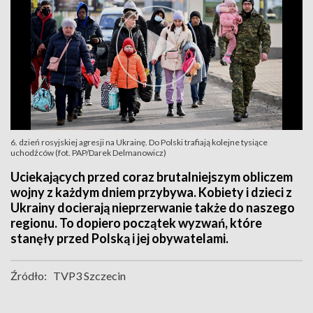
6. dzień rosyjskiej agresji na Ukrainę. Do Polski trafiają kolejne tysiące
uchodźców (fot. PAP/Darek Delmanowicz)
Uciekających przed coraz brutalniejszym obliczem
wojny z każdym dniem przybywa. Kobiety i dzieci z
Ukrainy docierają nieprzerwanie także do naszego
regionu. To dopiero początek wyzwań, które
stanęły przed Polską i jej obywatelami.
Źródło:
TVP3 Szczecin