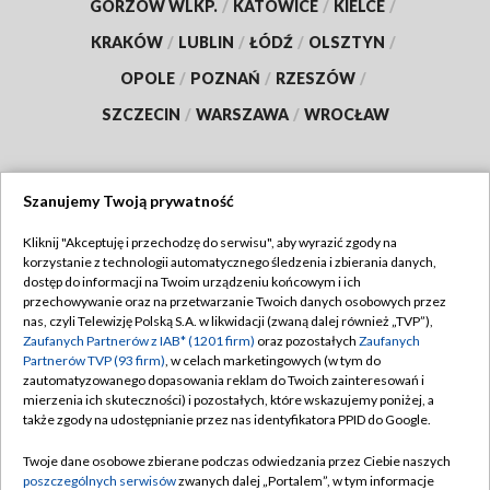
GORZÓW WLKP.
/
KATOWICE
/
KIELCE
/
KRAKÓW
/
LUBLIN
/
ŁÓDŹ
/
OLSZTYN
/
OPOLE
/
POZNAŃ
/
RZESZÓW
/
SZCZECIN
/
WARSZAWA
/
WROCŁAW
Szanujemy Twoją prywatność
Dołącz do nas:
Kliknij "Akceptuję i przechodzę do serwisu", aby wyrazić zgody na
korzystanie z technologii automatycznego śledzenia i zbierania danych,
TVP
dostęp do informacji na Twoim urządzeniu końcowym i ich
Abonament TVP
przechowywanie oraz na przetwarzanie Twoich danych osobowych przez
Regulamin TVP
nas, czyli Telewizję Polską S.A. w likwidacji (zwaną dalej również „TVP”),
Emisja w TVP
Polityka prywatności
Zaufanych Partnerów z IAB* (1201 firm)
oraz pozostałych
Zaufanych
Partnerów TVP (93 firm)
, w celach marketingowych (w tym do
Centrum informacji TVP
Moje zgody
zautomatyzowanego dopasowania reklam do Twoich zainteresowań i
mierzenia ich skuteczności) i pozostałych, które wskazujemy poniżej, a
Naziemna Telewizja Cyfrowa
Pomoc
także zgody na udostępnianie przez nas identyfikatora PPID do Google.
Sklep TVP
Biuro reklamy
Twoje dane osobowe zbierane podczas odwiedzania przez Ciebie naszych
Rada Programowa
Kontakt
poszczególnych serwisów
zwanych dalej „Portalem”, w tym informacje