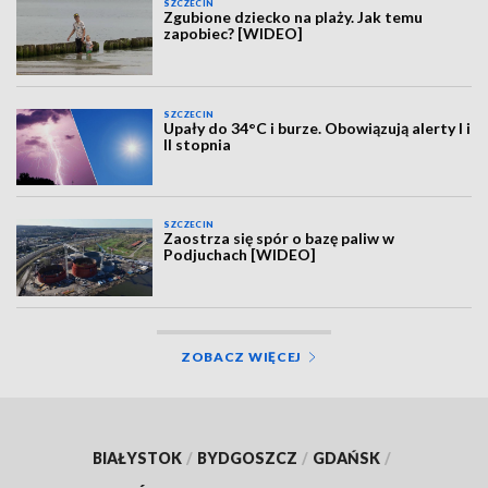
SZCZECIN
Zgubione dziecko na plaży. Jak temu
zapobiec? [WIDEO]
SZCZECIN
Upały do 34°C i burze. Obowiązują alerty I i
II stopnia
SZCZECIN
Zaostrza się spór o bazę paliw w
Podjuchach [WIDEO]
ZOBACZ WIĘCEJ
BIAŁYSTOK
/
BYDGOSZCZ
/
GDAŃSK
/