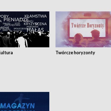
Kultura
Twórcze horyzonty