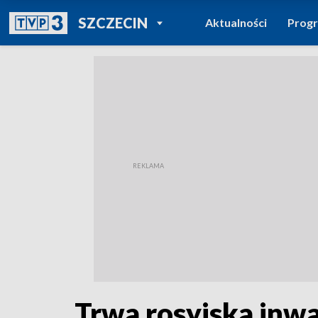
POWRÓT DO
SZCZECIN
Aktualności
Prog
TVP REGIONY
Trwa rosyjska inw