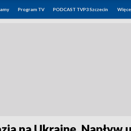
ramy
Program TV
PODCAST TVP3 Szczecin
Więce
azja na Ukrainę. Napływ 