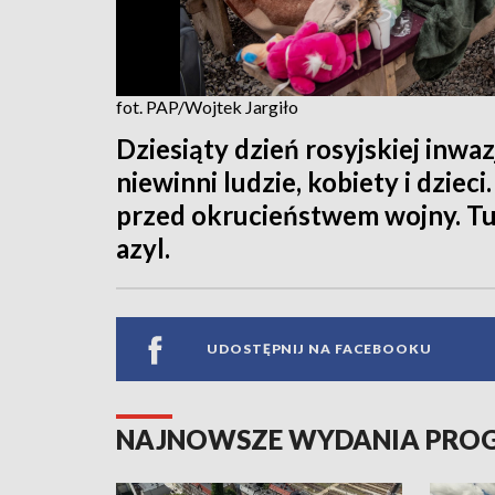
fot. PAP/Wojtek Jargiło
Dziesiąty dzień rosyjskiej inwaz
niewinni ludzie, kobiety i dziec
przed okrucieństwem wojny. Tu
azyl.
UDOSTĘPNIJ NA FACEBOOKU
NAJNOWSZE WYDANIA PR