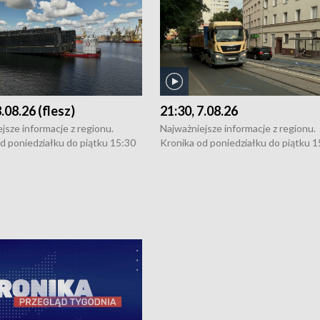
8.08.26 (flesz)
21:30, 7.08.26
jsze informacje z regionu.
Najważniejsze informacje z regionu.
d poniedziałku do piątku 15:30
Kronika od poniedziałku do piątku 1
16:30 (+ rozmowa), 18:30, 21:30.
(flesz), 16:30 (+ rozmowa), 18:30, 21
y i święta 15:30 i 16:30
W weekendy i święta 15:30 i 16:30
8:30 i 21:30. Dziennikarze czekają
(flesz), 18:30 i 21:30. Dziennikarze c
a zgłoszenia: Szczecin - tel. 91-
na Państwa zgłoszenia: Szczecin - te
0, Koszalin - tel. 94-34-50-054,
4 8-10-400, Koszalin - tel. 94-34-50
ronika@tvp.pl.
e-mail: kronika@tvp.pl.