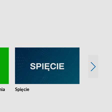
nia
Spięcie
Niedziałkow