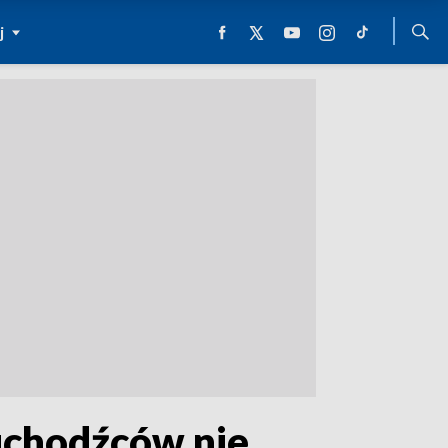
j
uchodźców nie