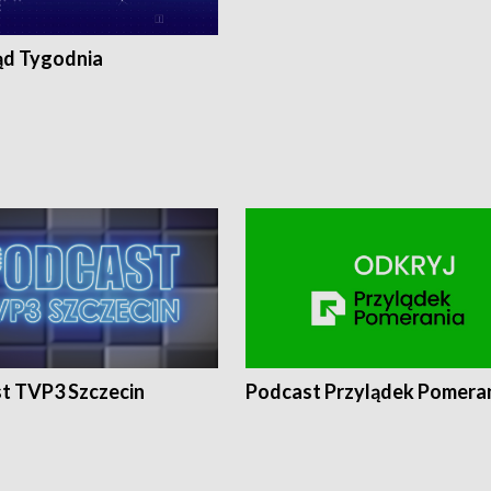
ąd Tygodnia
t TVP3 Szczecin
Podcast Przylądek Pomera