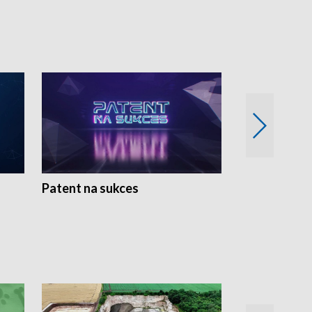
Patent na sukces
Rolnictwo w 