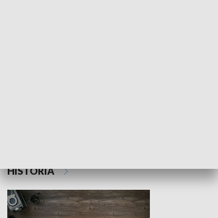
NAUKA I EDUKACJA
Z indeksem w ręku
Droga po suk
HISTORIA