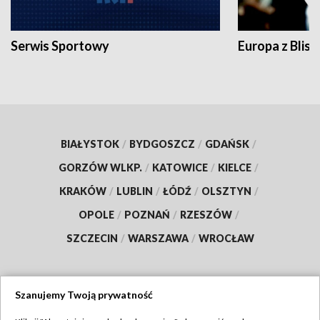
Serwis Sportowy
Europa z Blisk
BIAŁYSTOK
/
BYDGOSZCZ
/
GDAŃSK
/
GORZÓW WLKP.
/
KATOWICE
/
KIELCE
/
KRAKÓW
/
LUBLIN
/
ŁÓDŹ
/
OLSZTYN
/
OPOLE
/
POZNAŃ
/
RZESZÓW
/
SZCZECIN
/
WARSZAWA
/
WROCŁAW
Szanujemy Twoją prywatność
Dołącz do nas: