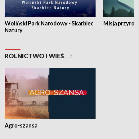
Woliński Park Narodowy - Skarbiec
Misja przyrod
Natury
ROLNICTWO I WIEŚ
Agro-szansa