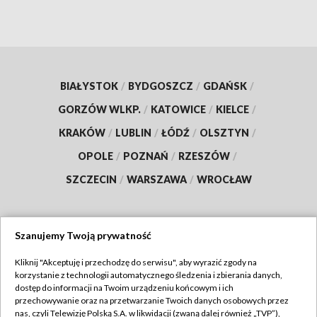
BIAŁYSTOK
/
BYDGOSZCZ
/
GDAŃSK
/
GORZÓW WLKP.
/
KATOWICE
/
KIELCE
/
KRAKÓW
/
LUBLIN
/
ŁÓDŹ
/
OLSZTYN
/
OPOLE
/
POZNAŃ
/
RZESZÓW
/
SZCZECIN
/
WARSZAWA
/
WROCŁAW
Szanujemy Twoją prywatność
Dołącz do nas:
Kliknij "Akceptuję i przechodzę do serwisu", aby wyrazić zgody na
korzystanie z technologii automatycznego śledzenia i zbierania danych,
TVP
dostęp do informacji na Twoim urządzeniu końcowym i ich
Abonament TVP
przechowywanie oraz na przetwarzanie Twoich danych osobowych przez
Regulamin TVP
nas, czyli Telewizję Polską S.A. w likwidacji (zwaną dalej również „TVP”),