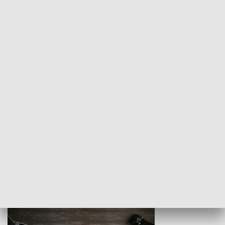
Z indeksem w ręku
Droga po suk
HISTORIA