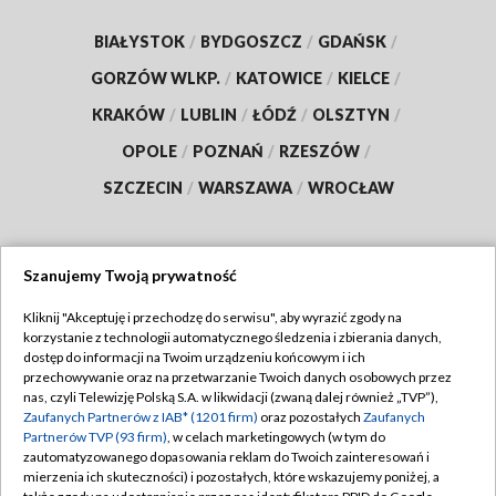
BIAŁYSTOK
/
BYDGOSZCZ
/
GDAŃSK
/
GORZÓW WLKP.
/
KATOWICE
/
KIELCE
/
KRAKÓW
/
LUBLIN
/
ŁÓDŹ
/
OLSZTYN
/
OPOLE
/
POZNAŃ
/
RZESZÓW
/
SZCZECIN
/
WARSZAWA
/
WROCŁAW
Szanujemy Twoją prywatność
Dołącz do nas:
Kliknij "Akceptuję i przechodzę do serwisu", aby wyrazić zgody na
korzystanie z technologii automatycznego śledzenia i zbierania danych,
TVP
dostęp do informacji na Twoim urządzeniu końcowym i ich
Abonament TVP
przechowywanie oraz na przetwarzanie Twoich danych osobowych przez
Regulamin TVP
nas, czyli Telewizję Polską S.A. w likwidacji (zwaną dalej również „TVP”),
Emisja w TVP
Polityka prywatności
Zaufanych Partnerów z IAB* (1201 firm)
oraz pozostałych
Zaufanych
Partnerów TVP (93 firm)
, w celach marketingowych (w tym do
Centrum informacji TVP
Moje zgody
zautomatyzowanego dopasowania reklam do Twoich zainteresowań i
mierzenia ich skuteczności) i pozostałych, które wskazujemy poniżej, a
Naziemna Telewizja Cyfrowa
Pomoc