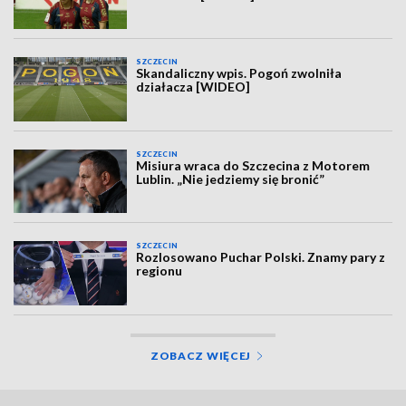
SZCZECIN
Skandaliczny wpis. Pogoń zwolniła
działacza [WIDEO]
SZCZECIN
Misiura wraca do Szczecina z Motorem
Lublin. „Nie jedziemy się bronić”
SZCZECIN
Rozlosowano Puchar Polski. Znamy pary z
regionu
ZOBACZ WIĘCEJ