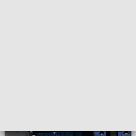
POWRÓT DO
SZCZECIN
TVP REGIONY
Pogoń Szczecin - szkice z tajnej historii
[WIDEO]
2022-03-18
Krzysztof Dziedzic / kb