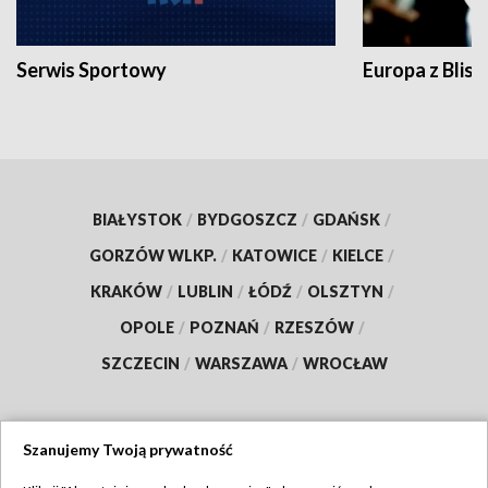
Serwis Sportowy
Europa z Blisk
BIAŁYSTOK
/
BYDGOSZCZ
/
GDAŃSK
/
GORZÓW WLKP.
/
KATOWICE
/
KIELCE
/
KRAKÓW
/
LUBLIN
/
ŁÓDŹ
/
OLSZTYN
/
OPOLE
/
POZNAŃ
/
RZESZÓW
/
SZCZECIN
/
WARSZAWA
/
WROCŁAW
Szanujemy Twoją prywatność
Dołącz do nas: