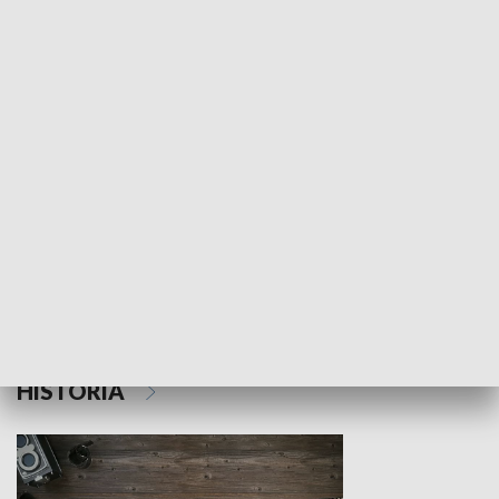
NAUKA I EDUKACJA
Z indeksem w ręku
Droga po suk
HISTORIA