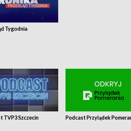
ąd Tygodnia
t TVP3 Szczecin
Podcast Przylądek Pomera