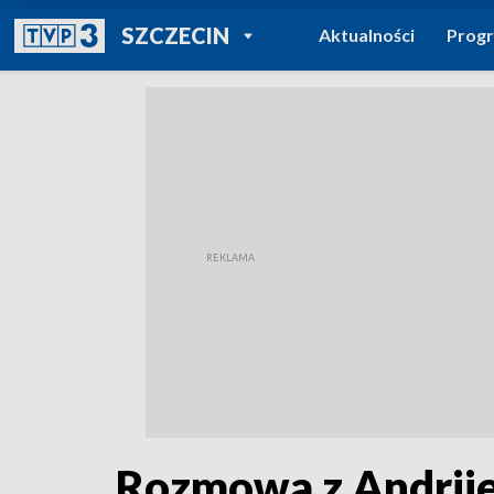
POWRÓT DO
SZCZECIN
Aktualności
Prog
TVP REGIONY
Rozmowa z Andrij