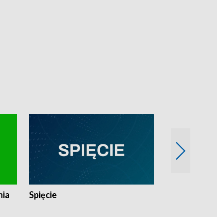
nia
Spięcie
Niedziałkow