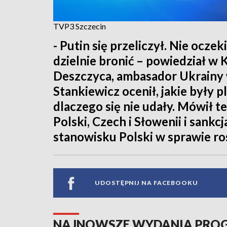
TVP3 Szczecin
- Putin się przeliczył. Nie oczek
dzielnie bronić – powiedział w 
Deszczyca, ambasador Ukrainy
Stankiewicz ocenił, jakie były pl
dlaczego się nie udały. Mówił t
Polski, Czech i Słowenii i sankcj
stanowisku Polski w sprawie ros
UDOSTĘPNIJ NA FACEBOOKU
NAJNOWSZE WYDANIA PR