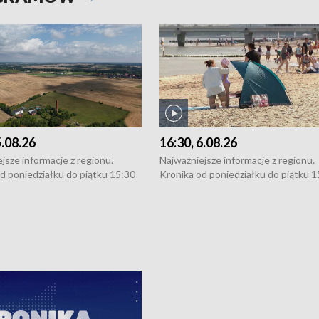
5.08.26
16:30, 6.08.26
jsze informacje z regionu.
Najważniejsze informacje z regionu.
d poniedziałku do piątku 15:30
Kronika od poniedziałku do piątku 1
16:30 (+ rozmowa), 18:30, 21:30.
(flesz), 16:30 (+ rozmowa), 18:30, 21
y i święta 15:30 i 16:30
W weekendy i święta 15:30 i 16:30
8:30 i 21:30. Dziennikarze czekają
(flesz), 18:30 i 21:30. Dziennikarze c
a zgłoszenia: Szczecin - tel. 91-
na Państwa zgłoszenia: Szczecin - te
0, Koszalin - tel. 94-34-50-054,
4 8-10-400, Koszalin - tel. 94-34-50
ronika@tvp.pl.
e-mail: kronika@tvp.pl.