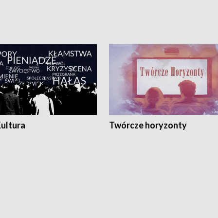
Kultura
Twórcze horyzonty