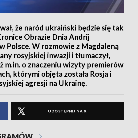
iwał, że naród ukraiński będzie się tak
Kronice Obrazie Dnia Andrij
 w Polsce. W rozmowie z Magdaleną
any rosyjskiej inwazji i tłumaczył,
eż m.in. o znaczeniu wizyty premierów
ach, którymi objęta została Rosja i
yjskiej agresji na Ukrainę.
UDOSTĘPNIJ NA X
OGRAMÓW