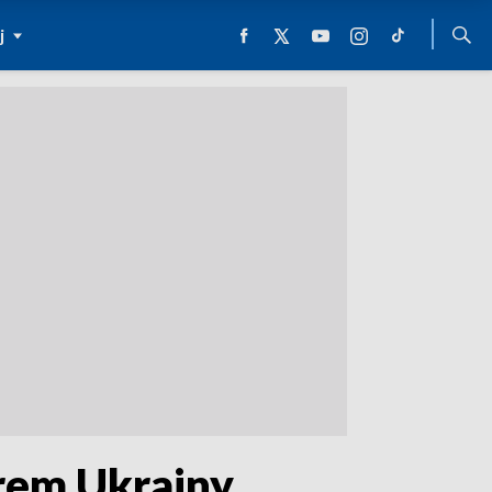
j
rem Ukrainy