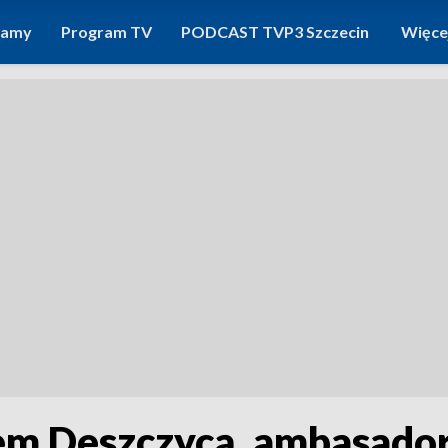
ramy
Program TV
PODCAST TVP3 Szczecin
Więce
em Deszczycą, ambasado