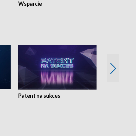
Wsparcie
Patent na sukces
Rolnictwo w 