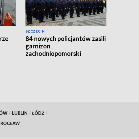
SZCZECIN
orze
84 nowych policjantów zasili
garnizon
zachodniopomorski
KÓW
/
LUBLIN
/
ŁÓDŹ
/
ROCŁAW