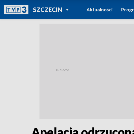
POWRÓT DO
SZCZECIN
Aktualności
Prog
TVP REGIONY
Apelacja odrzucona