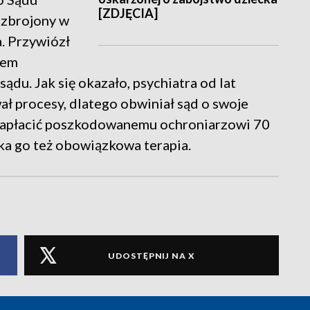
[ZDJĘCIA]
uzbrojony w
a. Przywiózł
iem
ądu. Jak się okazało, psychiatra od lat
ał procesy, dlatego obwiniał sąd o swoje
zapłacić poszkodowanemu ochroniarzowi 70
ka go też obowiązkowa terapia.
UDOSTĘPNIJ NA X