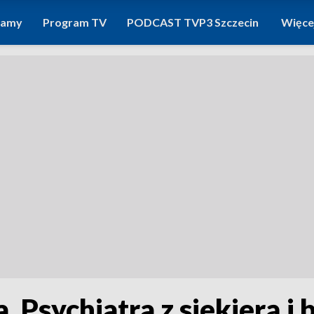
ramy
Program TV
PODCAST TVP3 Szczecin
Więce
. Psychiatra z siekierą i