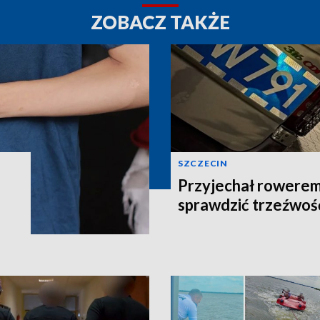
ZOBACZ TAKŻE
SZCZECIN
o
Przyjechał rowerem
sprawdzić trzeźwość