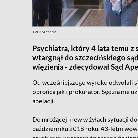
TVP3 Szczecin
Psychiatra, który 4 lata temu z 
wtargnął do szczecińskiego sądu
więzienia - zdecydował Sąd Ape
Od wcześniejszego wyroku odwołali s
obrońca jak i prokurator. Sędzia nie uz
apelacji.
Do mrożącej krew w żyłach sytuacji do
październiku 2018 roku. 43-letni wów
psychiatra, wtargnął do szczecińskieg