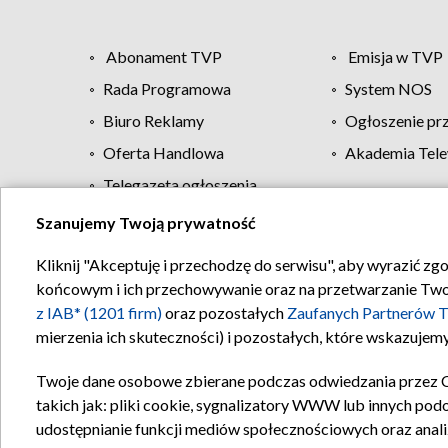
Abonament TVP
Emisja w TVP
Rada Programowa
System NOS
Biuro Reklamy
Ogłoszenie pr
Oferta Handlowa
Akademia Tele
Telegazeta ogłoszenia
Szanujemy Twoją prywatność
Regulamin TVP
Kliknij "Akceptuję i przechodzę do serwisu", aby wyrazić zg
końcowym i ich przechowywanie oraz na przetwarzanie Twoich
z IAB* (1201 firm)
oraz pozostałych
Zaufanych Partnerów T
mierzenia ich skuteczności) i pozostałych, które wskazujemy
Twoje dane osobowe zbierane podczas odwiedzania przez 
takich jak: pliki cookie, sygnalizatory WWW lub innych pod
udostępnianie funkcji mediów społecznościowych oraz anali