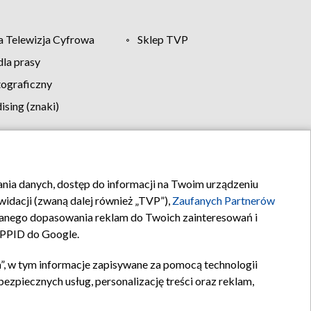
 Telewizja Cyfrowa
Sklep TVP
la prasy
tograficzny
sing (znaki)
klamy
Kontakt
rania danych, dostęp do informacji na Twoim urządzeniu
idacji (zwaną dalej również „TVP”),
Zaufanych Partnerów
anego dopasowania reklam do Twoich zainteresowań i
a PPID do Google.
”, w tym informacje zapisywane za pomocą technologii
zpiecznych usług, personalizację treści oraz reklam,