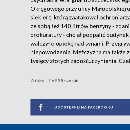
Okręgowego przy ulicy Małopolskiej 
siekierę, którą zaatakował ochroniarz
ze sobą też 140 litrów benzyny - zdan
prokuratury - chciał podpalić budynek s
walczył o opiekę nad synami. Przegryw
niepowodzenia. Mężczyzna ma także 
tysięcy złotych zadośćuczynienia. Cze
Źródło:
TVP3 Szczecin
UDOSTĘPNIJ NA FACEBOOKU