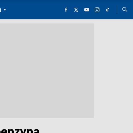
j
 benzyną