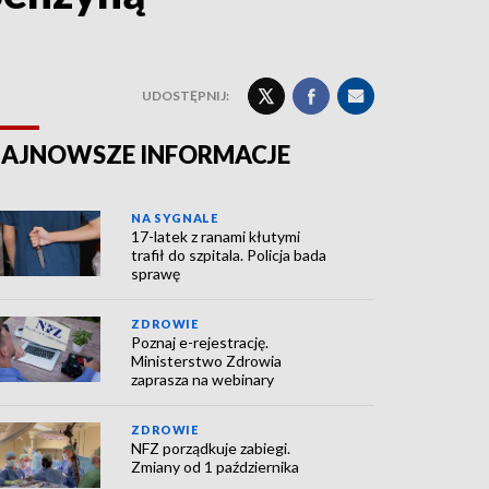
UDOSTĘPNIJ:
AJNOWSZE INFORMACJE
NA SYGNALE
17-latek z ranami kłutymi
trafił do szpitala. Policja bada
sprawę
ZDROWIE
Poznaj e-rejestrację.
Ministerstwo Zdrowia
zaprasza na webinary
ZDROWIE
NFZ porządkuje zabiegi.
Zmiany od 1 października