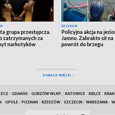
IN
SZCZECIN
ta grupa przestępcza.
Policyjna akcja na jezi
b zatrzymanych za
Jamno. Zabrakło sił na
myt narkotyków
powrót do brzegu
ZOBACZ WIĘCEJ
SZCZ
/
GDAŃSK
/
GORZÓW WLKP.
/
KATOWICE
/
KIELCE
/
KRA
N
/
OPOLE
/
POZNAŃ
/
RZESZÓW
/
SZCZECIN
/
WARSZAWA
/
W