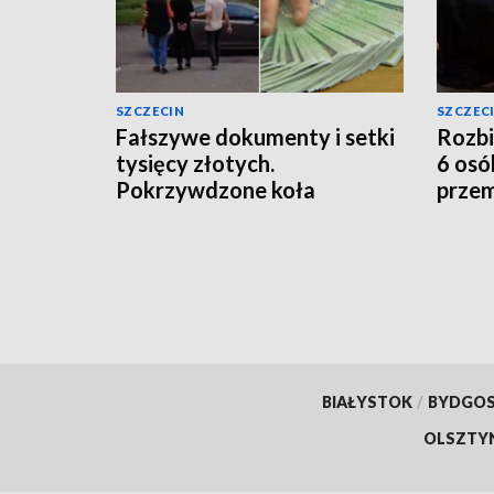
SZCZECIN
SZCZEC
Fałszywe dokumenty i setki
Rozbi
tysięcy złotych.
6 osó
Pokrzywdzone koła
prze
łowieckie
BIAŁYSTOK
/
BYDGO
OLSZTY