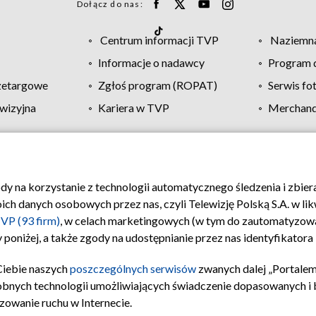
Dołącz do nas:
Centrum informacji TVP
Naziemna
Informacje o nadawcy
Program d
zetargowe
Zgłoś program (ROPAT)
Serwis fo
wizyjna
Kariera w TVP
Merchandi
Polityka prywatności
Moje zgody
Pomoc
Biuro re
ody na korzystanie z technologii automatycznego śledzenia i zbie
 danych osobowych przez nas, czyli Telewizję Polską S.A. w likw
VP (93 firm)
, w celach marketingowych (w tym do zautomatyzow
 poniżej, a także zgody na udostępnianie przez nas identyfikator
Ciebie naszych
poszczególnych serwisów
zwanych dalej „Portalem
obnych technologii umożliwiających świadczenie dopasowanych i be
zowanie ruchu w Internecie.