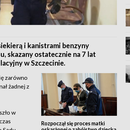
siekierą i kanistrami benzyny
, skazany ostatecznie na 7 lat
lacyjny w Szczecinie.
ię zarówno
nał żadnej z
szło w
czas
Rozpoczął się proces matki
oskarżonej o zabójstwo dziecka
o Sądu