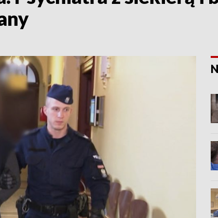
any
N