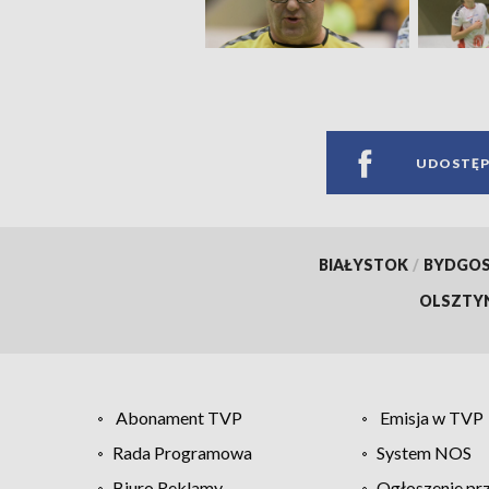
UDOSTĘP
BIAŁYSTOK
/
BYDGO
OLSZTY
Abonament TVP
Emisja w TVP
Rada Programowa
System NOS
Biuro Reklamy
Ogłoszenie pr