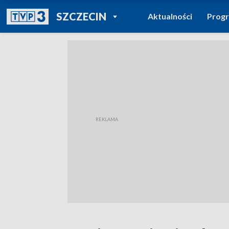
POWRÓT DO
SZCZECIN
Aktualności
Prog
TVP REGIONY