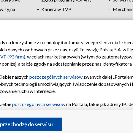
wizyjna
Kariera w TVP
Merchandi
Polityka prywatności
Moje zgody
Pomoc
Biuro re
ody na korzystanie z technologii automatycznego śledzenia i zbie
 danych osobowych przez nas, czyli Telewizję Polską S.A. w likw
VP (93 firm)
, w celach marketingowych (w tym do zautomatyzow
 poniżej, a także zgody na udostępnianie przez nas identyfikator
Ciebie naszych
poszczególnych serwisów
zwanych dalej „Portalem
obnych technologii umożliwiających świadczenie dopasowanych i be
zowanie ruchu w Internecie.
Ciebie
poszczególnych serwisów
na Portalu, takie jak adresy IP, 
sach Portalu czy historia odwiedzin będą przetwarzane przez TV
ji: przechowywania informacji na urządzeniu lub dostęp do nich,
©2026 Telewizja Polska S.A. w likwidacji
 przechodzę do serwisu
enia profilu spersonalizowanych treści, wyboru spersonalizowany
inii odbiorców, opracowywania i ulepszania produktów, zapewnie