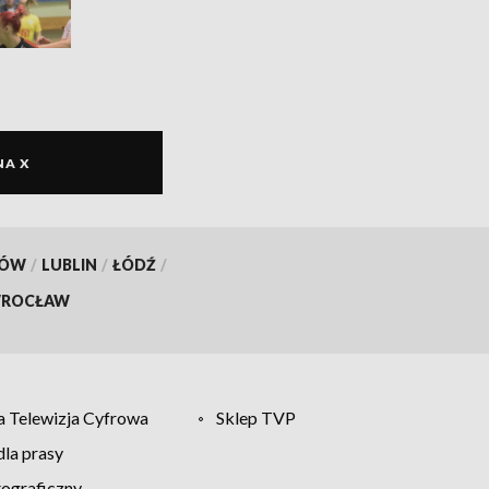
NA X
KÓW
/
LUBLIN
/
ŁÓDŹ
/
ROCŁAW
 Telewizja Cyfrowa
Sklep TVP
la prasy
tograficzny