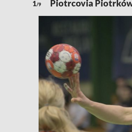
Piotrcovia Piotrków
1
/9