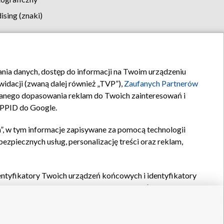
sing (znaki)
klamy
Kontakt
rania danych, dostęp do informacji na Twoim urządzeniu
idacji (zwaną dalej również „TVP”),
Zaufanych Partnerów
anego dopasowania reklam do Twoich zainteresowań i
a PPID do Google.
”, w tym informacje zapisywane za pomocą technologii
zpiecznych usług, personalizację treści oraz reklam,
identyfikatory Twoich urządzeń końcowych i identyfikatory
P,
Zaufanych Partnerów z IAB
oraz pozostałych
Zaufanych
 wyboru podstawowych reklam, wyboru spersonalizowanych
ch treści, pomiaru wydajności reklam, pomiaru wydajności
nia bezpieczeństwa, zapobiegania oszustwom i usuwania