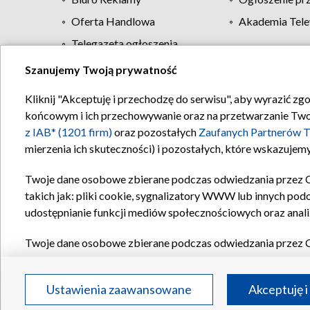
Oferta Handlowa
Akademia Tele
Telegazeta ogłoszenia
Szanujemy Twoją prywatność
Regulamin TVP
Kliknij "Akceptuję i przechodzę do serwisu", aby wyrazić zg
końcowym i ich przechowywanie oraz na przetwarzanie Twoich
z IAB* (1201 firm)
oraz pozostałych
Zaufanych Partnerów T
mierzenia ich skuteczności) i pozostałych, które wskazujemy
Twoje dane osobowe zbierane podczas odwiedzania przez 
takich jak: pliki cookie, sygnalizatory WWW lub innych pod
udostępnianie funkcji mediów społecznościowych oraz anali
Twoje dane osobowe zbierane podczas odwiedzania przez 
plików cookie, informacje o Twoich wyszukiwaniach w serwi
Partnerów TVP
dla realizacji następujących celów i funkc
Ustawienia zaawansowane
Akceptuję i
reklam, tworzenia profilu spersonalizowanych reklam, tworz
treści, stosowania badań rynkowych w celu generowania op