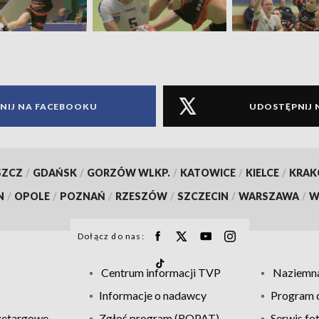
NIJ NA FACEBOOKU
UDOSTĘPNIJ 
SZCZ
/
GDAŃSK
/
GORZÓW WLKP.
/
KATOWICE
/
KIELCE
/
KRA
N
/
OPOLE
/
POZNAŃ
/
RZESZÓW
/
SZCZECIN
/
WARSZAWA
/
W
Dołącz do nas:
Centrum informacji TVP
Naziemna
Informacje o nadawcy
Program d
zetargowe
Zgłoś program (ROPAT)
Serwis fo