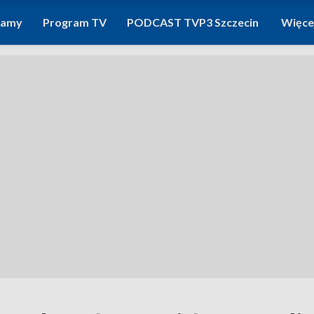
ramy
Program TV
PODCAST TVP3 Szczecin
Więce