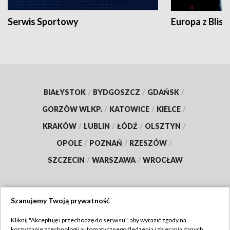
Serwis Sportowy
Europa z Blisk
BIAŁYSTOK
/
BYDGOSZCZ
/
GDAŃSK
/
GORZÓW WLKP.
/
KATOWICE
/
KIELCE
/
KRAKÓW
/
LUBLIN
/
ŁÓDŹ
/
OLSZTYN
/
OPOLE
/
POZNAŃ
/
RZESZÓW
/
SZCZECIN
/
WARSZAWA
/
WROCŁAW
Szanujemy Twoją prywatność
Dołącz do nas:
Kliknij "Akceptuję i przechodzę do serwisu", aby wyrazić zgody na
korzystanie z technologii automatycznego śledzenia i zbierania danych,