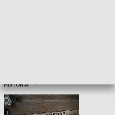
NAUKA I EDUKACJA
Z indeksem w ręku
Droga po suk
HISTORIA