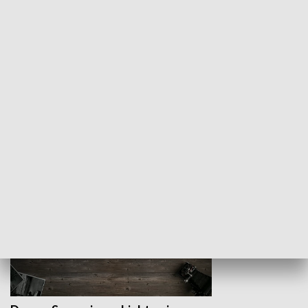
Z indeksem w ręku
Droga po suk
HISTORIA