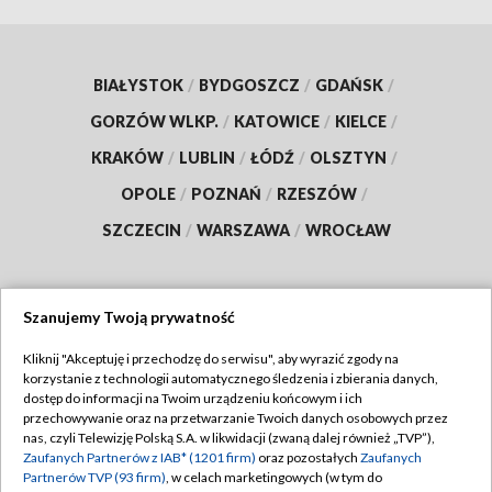
BIAŁYSTOK
/
BYDGOSZCZ
/
GDAŃSK
/
GORZÓW WLKP.
/
KATOWICE
/
KIELCE
/
KRAKÓW
/
LUBLIN
/
ŁÓDŹ
/
OLSZTYN
/
OPOLE
/
POZNAŃ
/
RZESZÓW
/
SZCZECIN
/
WARSZAWA
/
WROCŁAW
Szanujemy Twoją prywatność
Dołącz do nas:
Kliknij "Akceptuję i przechodzę do serwisu", aby wyrazić zgody na
korzystanie z technologii automatycznego śledzenia i zbierania danych,
TVP
dostęp do informacji na Twoim urządzeniu końcowym i ich
Abonament TVP
przechowywanie oraz na przetwarzanie Twoich danych osobowych przez
Regulamin TVP
nas, czyli Telewizję Polską S.A. w likwidacji (zwaną dalej również „TVP”),
Emisja w TVP
Polityka prywatności
Zaufanych Partnerów z IAB* (1201 firm)
oraz pozostałych
Zaufanych
Partnerów TVP (93 firm)
, w celach marketingowych (w tym do
Centrum informacji TVP