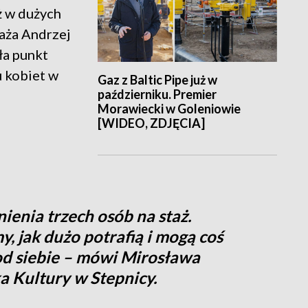
ż w dużych
waża Andrzej
ła punkt
u kobiet w
Gaz z Baltic Pipe już w
październiku. Premier
Morawiecki w Goleniowie
[WIDEO, ZDJĘCIA]
enia trzech osób na staż.
y, jak dużo potrafią i mogą coś
od siebie – mówi Mirosława
 Kultury w Stepnicy.