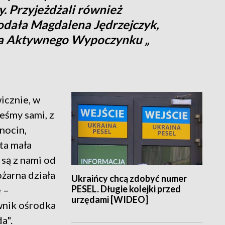
y. Przyjeżdżali również
odała Magdalena Jędrzejczyk,
oła Aktywnego Wypoczynku „
icznie, w
teśmy sami, z
nocin,
ta mała
 są z nami od
żarna działa
Ukraińcy chcą zdobyć numer
PESEL. Długie kolejki przed
e –
urzędami [WIDEO]
wnik ośrodka
a".