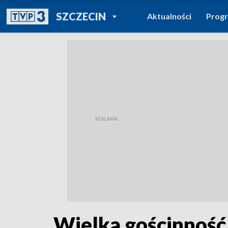
POWRÓT DO
SZCZECIN
Aktualności
Prog
TVP REGIONY
Wielka gościnność