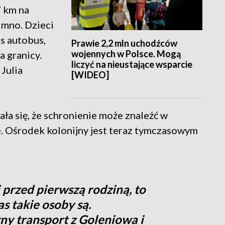
7 km na
imno. Dzieci
as autobus,
Prawie 2,2 mln uchodźców
wojennych w Polsce. Mogą
a granicy.
liczyć na nieustające wsparcie
Julia
[WIDEO]
ła się, że schronienie może znaleźć w
 Ośrodek kolonijny jest teraz tymczasowym
 przed pierwszą rodziną, to
as takie osoby są.
ny transport z Goleniowa i