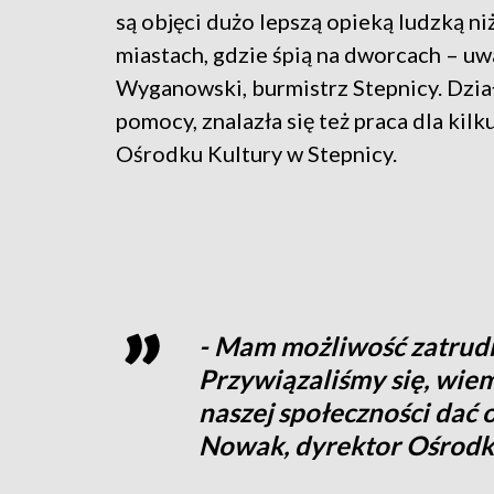
są objęci dużo lepszą opieką ludzką ni
miastach, gdzie śpią na dworcach – u
Wyganowski, burmistrz Stepnicy. Dzia
pomocy, znalazła się też praca dla kilk
Ośrodku Kultury w Stepnicy.
- Mam możliwość zatrudni
Przywiązaliśmy się, wiem
naszej społeczności dać 
Nowak, dyrektor Ośrodka