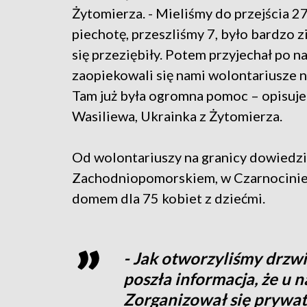
Żytomierza. - Mieliśmy do przejścia 2
piechotę, przeszliśmy 7, było bardzo z
się przeziębiły. Potem przyjechał po n
zaopiekowali się nami wolontariusze n
Tam już była ogromna pomoc – opisuje 
Wasiliewa, Ukrainka z Żytomierza.
Od wolontariuszy na granicy dowiedzia
Zachodniopomorskiem, w Czarnocinie.
domem dla 75 kobiet z dziećmi.
- Jak otworzyliśmy drzwi
poszła informacja, że u n
Zorganizował się prywat