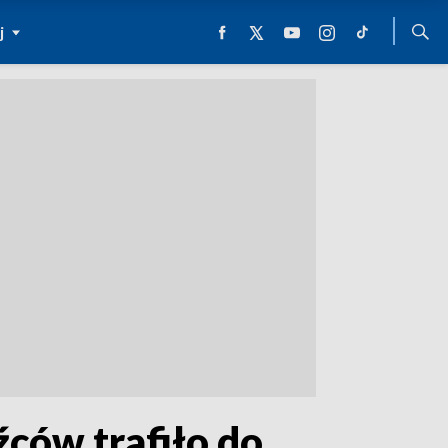
j
ców trafiło do