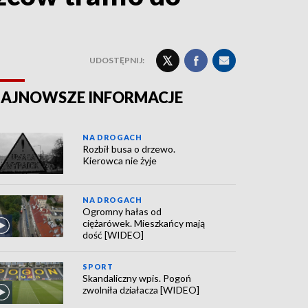
UDOSTĘPNIJ:
AJNOWSZE INFORMACJE
NA DROGACH
Rozbił busa o drzewo.
Kierowca nie żyje
NA DROGACH
Ogromny hałas od
ciężarówek. Mieszkańcy mają
dość [WIDEO]
SPORT
Skandaliczny wpis. Pogoń
zwolniła działacza [WIDEO]