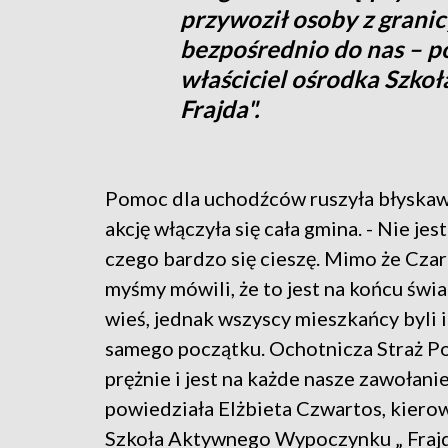
przywoził osoby z granic
bezpośrednio do nas – p
właściciel ośrodka Szk
Frajda".
Pomoc dla uchodźców ruszyła błyskaw
akcję włączyła się cała gmina. - Nie jes
czego bardzo się cieszę. Mimo że Czar
myśmy mówili, że to jest na końcu świa
wieś, jednak wszyscy mieszkańcy byli i
samego początku. Ochotnicza Straż Po
prężnie i jest na każde nasze zawołani
powiedziała Elżbieta Czwartos, kiero
Szkoła Aktywnego Wypoczynku „ Frajd