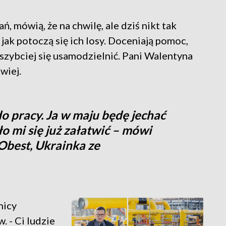
ń, mówią, że na chwilę, ale dziś nikt tak
 jak potoczą się ich losy. Doceniają pomoc,
ajszybciej się usamodzielnić. Pani Walentyna
twiej.
o pracy. Ja w maju będę jechać
o mi się już załatwić – mówi
best, Ukrainka ze
nicy
. - Ci ludzie