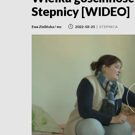
Stepnicy [WIDEO]
Ewa Zielińska / ms
2022-03-25
|
STEPNICA