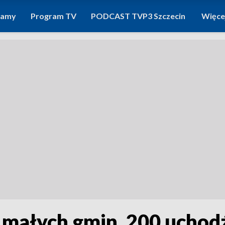
ramy
Program TV
PODCAST TVP3 Szczecin
Więce
 małych gmin. 200 uchodź