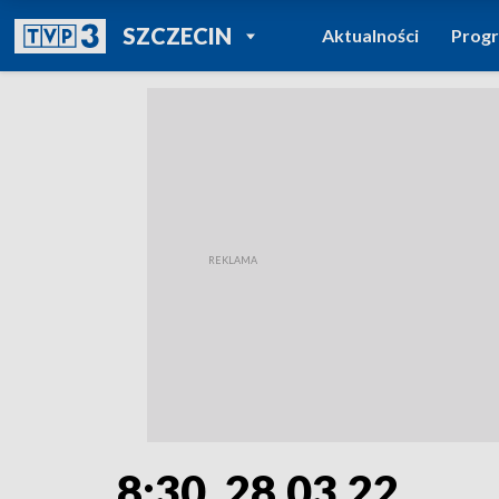
POWRÓT DO
SZCZECIN
Aktualności
Prog
TVP REGIONY
8:30, 28.03.22