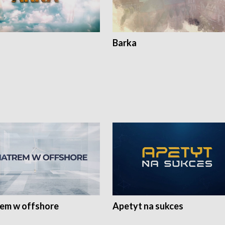
Barka
rem w offshore
Apetyt na sukces