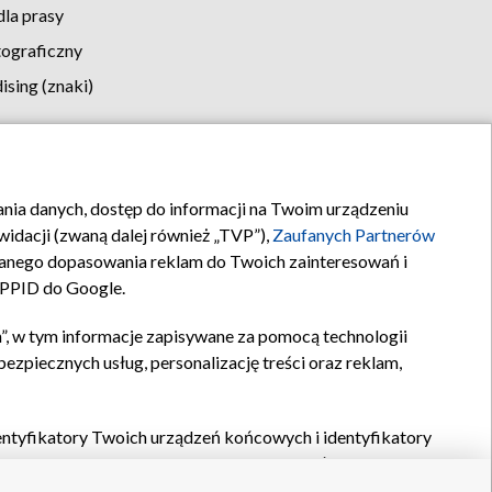
la prasy
tograficzny
sing (znaki)
klamy
Kontakt
rania danych, dostęp do informacji na Twoim urządzeniu
idacji (zwaną dalej również „TVP”),
Zaufanych Partnerów
anego dopasowania reklam do Twoich zainteresowań i
a PPID do Google.
”, w tym informacje zapisywane za pomocą technologii
zpiecznych usług, personalizację treści oraz reklam,
identyfikatory Twoich urządzeń końcowych i identyfikatory
P,
Zaufanych Partnerów z IAB
oraz pozostałych
Zaufanych
 wyboru podstawowych reklam, wyboru spersonalizowanych