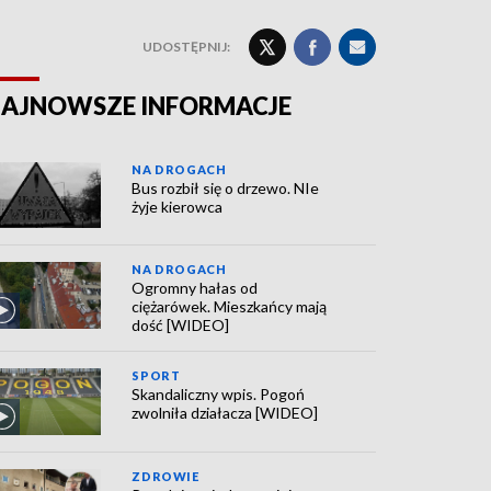
UDOSTĘPNIJ:
AJNOWSZE INFORMACJE
NA DROGACH
Bus rozbił się o drzewo. NIe
żyje kierowca
NA DROGACH
Ogromny hałas od
ciężarówek. Mieszkańcy mają
dość [WIDEO]
SPORT
Skandaliczny wpis. Pogoń
zwolniła działacza [WIDEO]
ZDROWIE