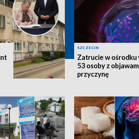
SZCZECIN
ont
Zatrucie w ośrodku
53 osoby z objawami
przyczynę