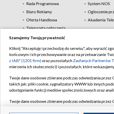
Rada Programowa
System NOS
Biuro Reklamy
Ogłoszenie pr
Oferta Handlowa
Akademia Tele
Telegazeta ogłoszenia
Szanujemy Twoją prywatność
Regulamin TVP
Kliknij "Akceptuję i przechodzę do serwisu", aby wyrazić zg
końcowym i ich przechowywanie oraz na przetwarzanie Twoich
z IAB* (1201 firm)
oraz pozostałych
Zaufanych Partnerów T
mierzenia ich skuteczności) i pozostałych, które wskazujemy
Twoje dane osobowe zbierane podczas odwiedzania przez 
takich jak: pliki cookie, sygnalizatory WWW lub innych pod
udostępnianie funkcji mediów społecznościowych oraz anali
Twoje dane osobowe zbierane podczas odwiedzania przez 
plików cookie, informacje o Twoich wyszukiwaniach w serwi
Partnerów TVP
dla realizacji następujących celów i funkc