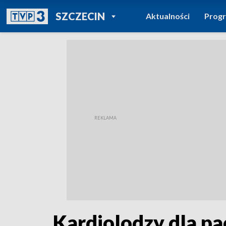
POWRÓT DO
SZCZECIN
Aktualności
Prog
TVP REGIONY
Kardiolodzy dla p