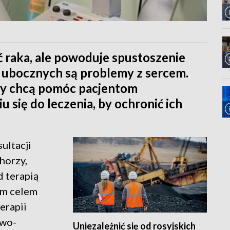
raka, ale powoduje spustoszenie
 ubocznych są problemy z sercem.
zy chcą pomóc pacjentom
się do leczenia, by ochronić ich
ultacji
horzy,
d terapią
ym celem
erapii
owo-
Uniezależnić się od rosyjskich