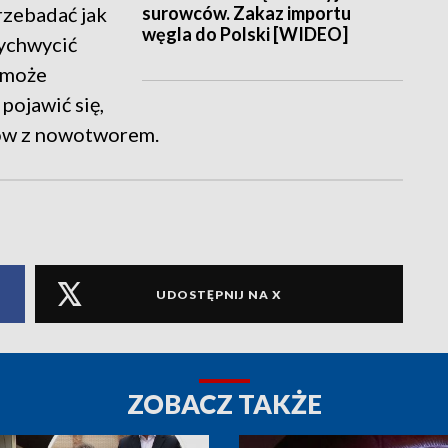
surowców. Zakaz importu
rzebadać jak
węgla do Polski [WIDEO]
wychwycić
e może
pojawić się,
tów z nowotworem.
UDOSTĘPNIJ NA X
ZOBACZ TAKŻE