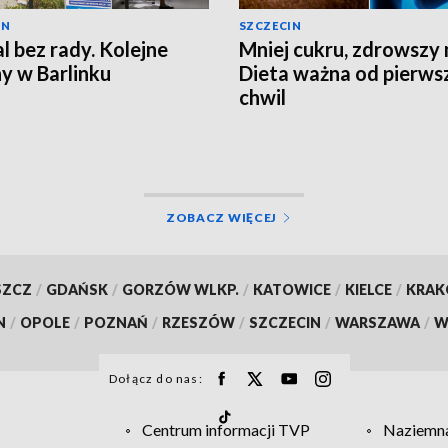
IN
SZCZECIN
al bez rady. Kolejne
Mniej cukru, zdrowszy
y w Barlinku
Dieta ważna od pierws
chwil
ZOBACZ WIĘCEJ
SZCZ
/
GDAŃSK
/
GORZÓW WLKP.
/
KATOWICE
/
KIELCE
/
KRA
N
/
OPOLE
/
POZNAŃ
/
RZESZÓW
/
SZCZECIN
/
WARSZAWA
/
W
Dołącz do nas:
Centrum informacji TVP
Naziemna