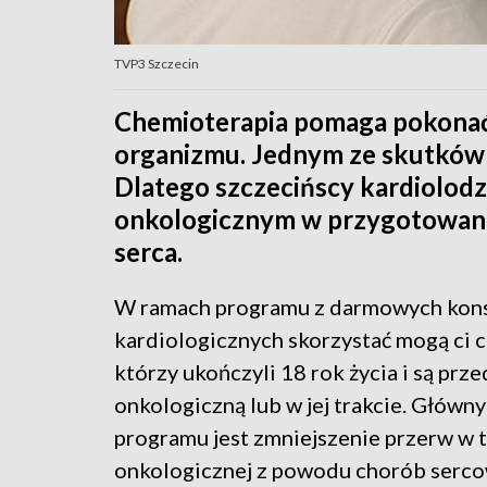
TVP3 Szczecin
Chemioterapia pomaga pokonać 
organizmu. Jednym ze skutków
Dlatego szczecińscy kardiolod
onkologicznym w przygotowaniu 
serca.
W ramach programu z darmowych kons
kardiologicznych skorzystać mogą ci c
którzy ukończyli 18 rok życia i są prze
onkologiczną lub w jej trakcie. Główn
programu jest zmniejszenie przerw w t
onkologicznej z powodu chorób serc