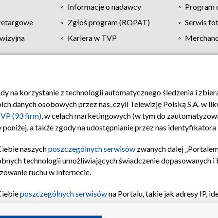
Informacje o nadawcy
Program d
zetargowe
Zgłoś program (ROPAT)
Serwis fo
wizyjna
Kariera w TVP
Merchandi
Polityka prywatności
Moje zgody
Pomoc
Biuro re
ody na korzystanie z technologii automatycznego śledzenia i zbie
 danych osobowych przez nas, czyli Telewizję Polską S.A. w likw
VP (93 firm)
, w celach marketingowych (w tym do zautomatyzow
 poniżej, a także zgody na udostępnianie przez nas identyfikator
Ciebie naszych
poszczególnych serwisów
zwanych dalej „Portalem
obnych technologii umożliwiających świadczenie dopasowanych i be
zowanie ruchu w Internecie.
Ciebie
poszczególnych serwisów
na Portalu, takie jak adresy IP, 
sach Portalu czy historia odwiedzin będą przetwarzane przez TV
ji: przechowywania informacji na urządzeniu lub dostęp do nich,