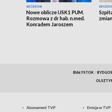
SZCZECIN
SZCZEC
Nowe oblicze USK1 PUM.
Szpit
Rozmowa z dr hab. n.med.
zmian
Konradem Jaroszem
BIAŁYSTOK
/
BYDGO
OLSZTY
Abonament TVP
Emisja w TVP