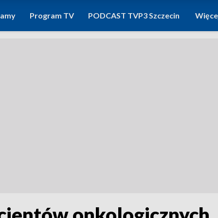
ramy
Program TV
PODCAST TVP3 Szczecin
Więce
acjentów onkologicznych