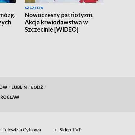
SZCZECIN
 mózg.
Nowoczesny patriotyzm.
zych
Akcja krwiodawstwa w
Szczecinie [WIDEO]
KÓW
/
LUBLIN
/
ŁÓDŹ
/
ROCŁAW
 Telewizja Cyfrowa
Sklep TVP