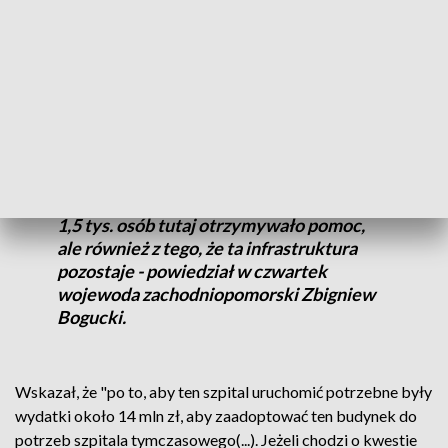
szpitala wspomagali też m.in. ochotnicy ze straży pożarnej,
ratownicy WOPR, żołnierze, firmy i osoby prywatne.
- Ten szpital tymczasowy był wyjątkowy w
skali kraju, dlatego że to nie był szpital
tworzony poza infrastrukturą szpitalną,
tylko wewnątrz tej infrastruktury. Dzisiaj
możemy się cieszyć nie tylko z tego, że te
1,5 tys. osób tutaj otrzymywało pomoc,
ale również z tego, że ta infrastruktura
pozostaje - powiedział w czwartek
wojewoda zachodniopomorski Zbigniew
Bogucki.
Wskazał, że "po to, aby ten szpital uruchomić potrzebne były
wydatki około 14 mln zł, aby zaadoptować ten budynek do
potrzeb szpitala tymczasowego(...). Jeżeli chodzi o kwestie