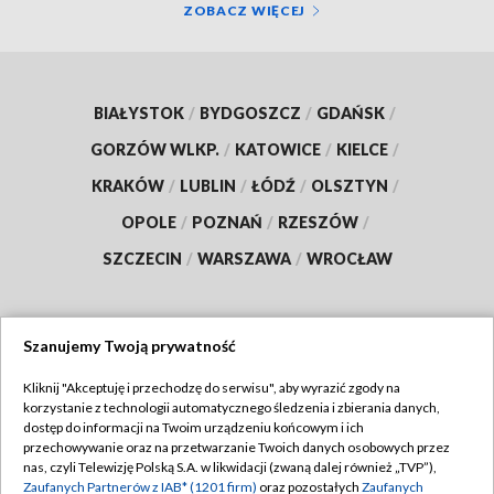
ZOBACZ WIĘCEJ
BIAŁYSTOK
/
BYDGOSZCZ
/
GDAŃSK
/
GORZÓW WLKP.
/
KATOWICE
/
KIELCE
/
KRAKÓW
/
LUBLIN
/
ŁÓDŹ
/
OLSZTYN
/
OPOLE
/
POZNAŃ
/
RZESZÓW
/
SZCZECIN
/
WARSZAWA
/
WROCŁAW
Szanujemy Twoją prywatność
Dołącz do nas:
Kliknij "Akceptuję i przechodzę do serwisu", aby wyrazić zgody na
korzystanie z technologii automatycznego śledzenia i zbierania danych,
TVP
dostęp do informacji na Twoim urządzeniu końcowym i ich
Abonament TVP
przechowywanie oraz na przetwarzanie Twoich danych osobowych przez
Regulamin TVP
nas, czyli Telewizję Polską S.A. w likwidacji (zwaną dalej również „TVP”),
Emisja w TVP
Polityka prywatności
Zaufanych Partnerów z IAB* (1201 firm)
oraz pozostałych
Zaufanych