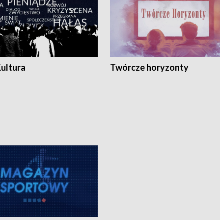
Kultura
Twórcze horyzonty