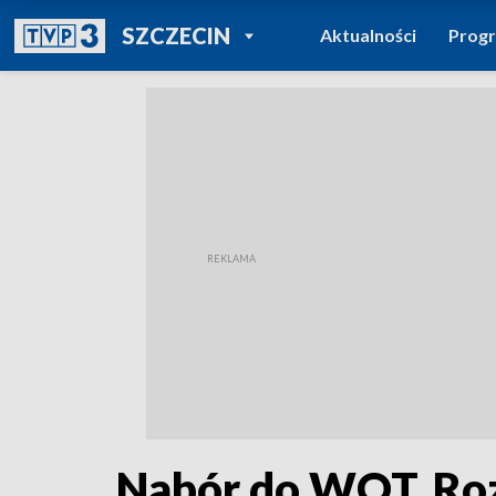
POWRÓT DO
SZCZECIN
Aktualności
Prog
TVP REGIONY
Nabór do WOT. Ro