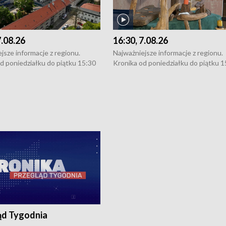
7.08.26
16:30, 7.08.26
jsze informacje z regionu.
Najważniejsze informacje z regionu.
d poniedziałku do piątku 15:30
Kronika od poniedziałku do piątku 1
16:30 (+ rozmowa), 18:30, 21:30.
(flesz), 16:30 (+ rozmowa), 18:30, 21
y i święta 15:30 i 16:30
W weekendy i święta 15:30 i 16:30
8:30 i 21:30. Dziennikarze czekają
(flesz), 18:30 i 21:30. Dziennikarze c
a zgłoszenia: Szczecin - tel. 91-
na Państwa zgłoszenia: Szczecin - te
0, Koszalin - tel. 94-34-50-054,
4 8-10-400, Koszalin - tel. 94-34-50
ronika@tvp.pl.
e-mail: kronika@tvp.pl.
ąd Tygodnia