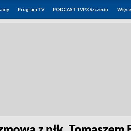
ramy
Program TV
PODCAST TVP3 Szczecin
Więce
zmowa z płk. Tomaszem