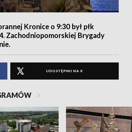
rannej Kronice o 9:30 był płk
. Zachodniopomorskiej Brygady
nie.
UDOSTĘPNIJ NA X
OGRAMÓW