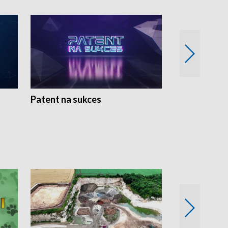
Patent na sukces
Rolnictwo w 