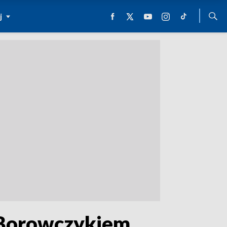
j
 Borowczykiem