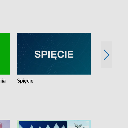
nia
Spięcie
Niedziałkow