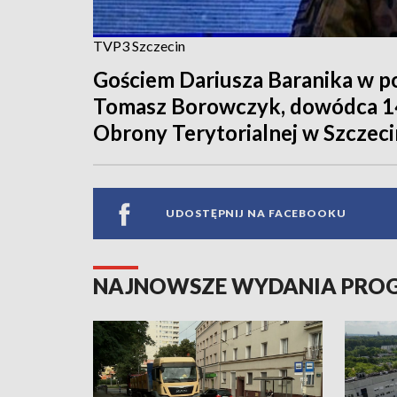
TVP3 Szczecin
Gościem Dariusza Baranika w po
Tomasz Borowczyk, dowódca 14
Obrony Terytorialnej w Szczeci
UDOSTĘPNIJ NA FACEBOOKU
NAJNOWSZE WYDANIA PR