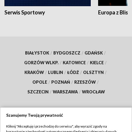
Serwis Sportowy
Europa z Blisk
BIAŁYSTOK
/
BYDGOSZCZ
/
GDAŃSK
/
GORZÓW WLKP.
/
KATOWICE
/
KIELCE
/
KRAKÓW
/
LUBLIN
/
ŁÓDŹ
/
OLSZTYN
/
OPOLE
/
POZNAŃ
/
RZESZÓW
/
SZCZECIN
/
WARSZAWA
/
WROCŁAW
Szanujemy Twoją prywatność
Dołącz do nas:
Kliknij "Akceptuję i przechodzę do serwisu", aby wyrazić zgody na
korzystanie z technologii automatycznego śledzenia i zbierania danych,