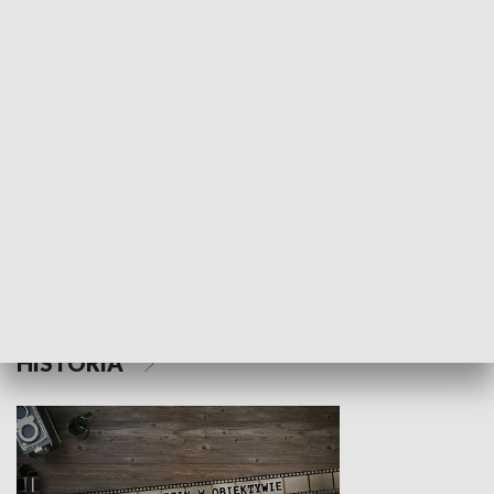
NAUKA I EDUKACJA
Z indeksem w ręku
Droga po suk
HISTORIA