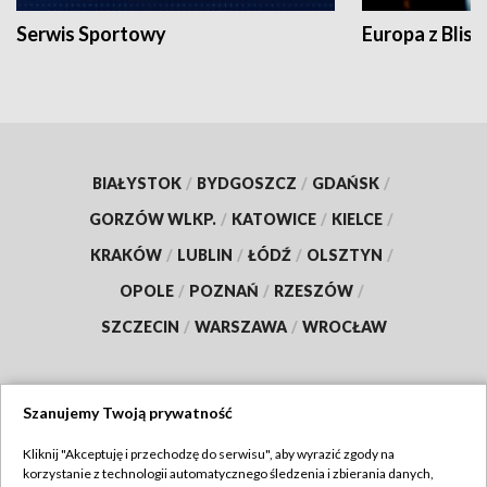
Serwis Sportowy
Europa z Blisk
BIAŁYSTOK
/
BYDGOSZCZ
/
GDAŃSK
/
GORZÓW WLKP.
/
KATOWICE
/
KIELCE
/
KRAKÓW
/
LUBLIN
/
ŁÓDŹ
/
OLSZTYN
/
OPOLE
/
POZNAŃ
/
RZESZÓW
/
SZCZECIN
/
WARSZAWA
/
WROCŁAW
Szanujemy Twoją prywatność
Dołącz do nas:
Kliknij "Akceptuję i przechodzę do serwisu", aby wyrazić zgody na
korzystanie z technologii automatycznego śledzenia i zbierania danych,
TVP