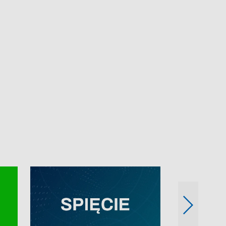
e-mail: kronika@tvp.pl.
e-mail: kronika@t