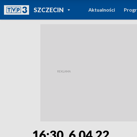
POWRÓT DO
SZCZECIN
Aktualności
Prog
TVP REGIONY
16:30, 6.04.22