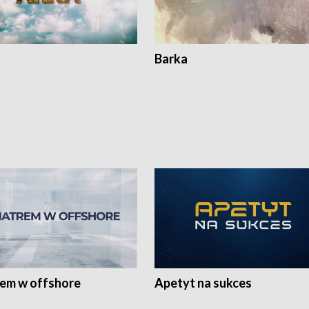
Barka
rem w offshore
Apetyt na sukces