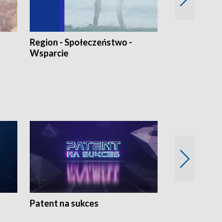
Region - Społeczeństwo -
Bez Barier
Wsparcie
Patent na sukces
Rolnictwo w 