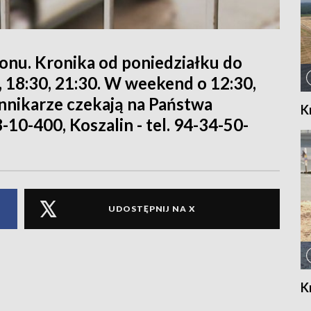
ionu. Kronika od poniedziałku do
0, 18:30, 21:30. W weekend o 12:30,
iennikarze czekają na Państwa
K
8-10-400, Koszalin - tel. 94-34-50-
UDOSTĘPNIJ NA X
K