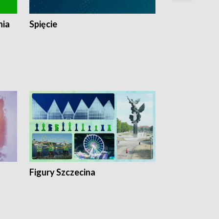
nia
Spięcie
Niedziałkow
Figury Szczecina