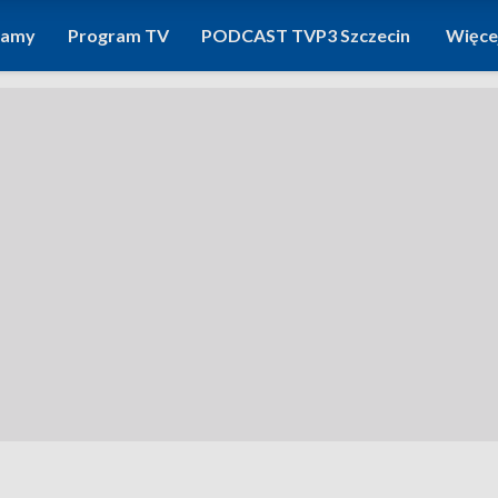
ramy
Program TV
PODCAST TVP3 Szczecin
Więce