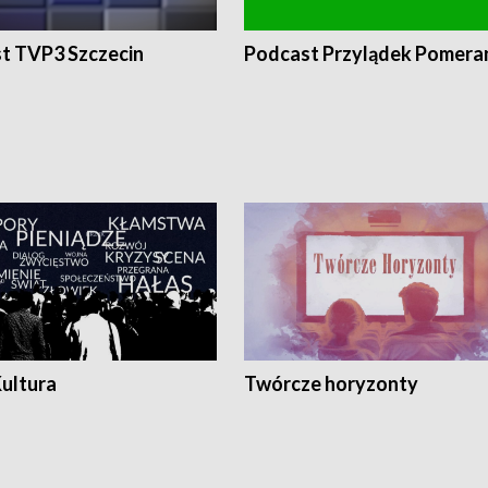
t TVP3 Szczecin
Podcast Przylądek Pomera
Kultura
Twórcze horyzonty