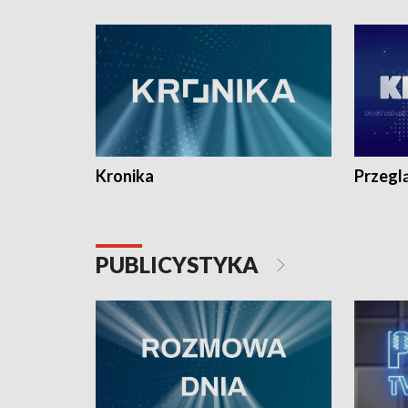
e-mail: kronika@tvp.pl.
e-mail: k
Kronika
Przegl
PUBLICYSTYKA