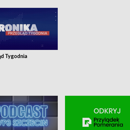
ronika@tvp.pl.
e-mail: kronika@tvp.pl.
ąd Tygodnia