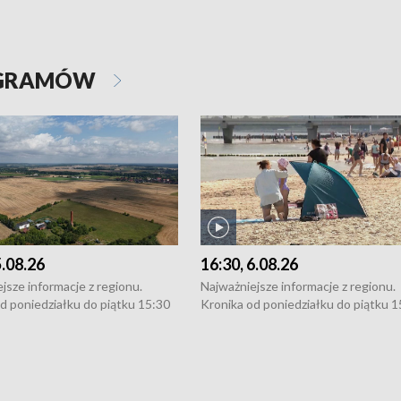
OGRAMÓW
5.08.26
16:30, 6.08.26
jsze informacje z regionu.
Najważniejsze informacje z regionu.
d poniedziałku do piątku 15:30
Kronika od poniedziałku do piątku 1
16:30 (+ rozmowa), 18:30, 21:30.
(flesz), 16:30 (+ rozmowa), 18:30, 21
y i święta 15:30 i 16:30
W weekendy i święta 15:30 i 16:30
8:30 i 21:30. Dziennikarze czekają
(flesz), 18:30 i 21:30. Dziennikarze c
a zgłoszenia: Szczecin - tel. 91-
na Państwa zgłoszenia: Szczecin - te
0, Koszalin - tel. 94-34-50-054,
4 8-10-400, Koszalin - tel. 94-34-50