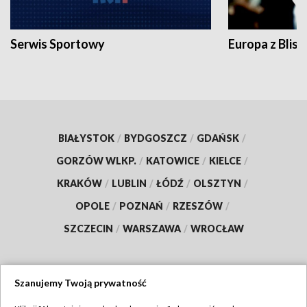
Serwis Sportowy
Europa z Blisk
BIAŁYSTOK
/
BYDGOSZCZ
/
GDAŃSK
/
GORZÓW WLKP.
/
KATOWICE
/
KIELCE
/
KRAKÓW
/
LUBLIN
/
ŁÓDŹ
/
OLSZTYN
/
OPOLE
/
POZNAŃ
/
RZESZÓW
/
SZCZECIN
/
WARSZAWA
/
WROCŁAW
Szanujemy Twoją prywatność
Dołącz do nas: