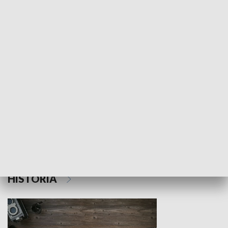
NAUKA I EDUKACJA
Z indeksem w ręku
Droga po suk
HISTORIA