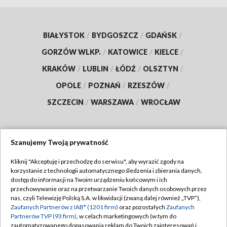
BIAŁYSTOK
/
BYDGOSZCZ
/
GDAŃSK
/
GORZÓW WLKP.
/
KATOWICE
/
KIELCE
/
KRAKÓW
/
LUBLIN
/
ŁÓDŹ
/
OLSZTYN
/
OPOLE
/
POZNAŃ
/
RZESZÓW
/
SZCZECIN
/
WARSZAWA
/
WROCŁAW
Szanujemy Twoją prywatność
Dołącz do nas:
Kliknij "Akceptuję i przechodzę do serwisu", aby wyrazić zgody na
korzystanie z technologii automatycznego śledzenia i zbierania danych,
TVP
dostęp do informacji na Twoim urządzeniu końcowym i ich
Abonament TVP
przechowywanie oraz na przetwarzanie Twoich danych osobowych przez
Regulamin TVP
nas, czyli Telewizję Polską S.A. w likwidacji (zwaną dalej również „TVP”),
Emisja w TVP
Polityka prywatności
Zaufanych Partnerów z IAB* (1201 firm)
oraz pozostałych
Zaufanych
Partnerów TVP (93 firm)
, w celach marketingowych (w tym do
Centrum informacji TVP
Moje zgody
zautomatyzowanego dopasowania reklam do Twoich zainteresowań i