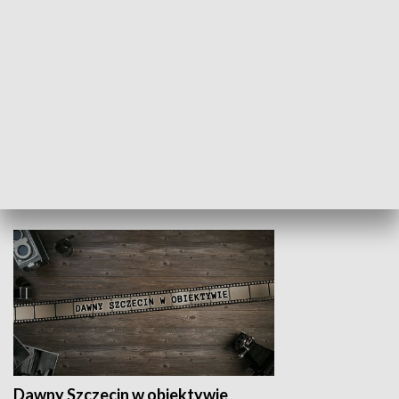
Z indeksem w ręku
Droga po suk
HISTORIA
Dawny Szczecin w obiektywie