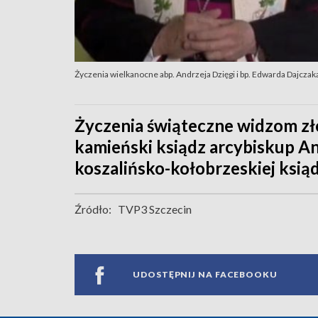
Życzenia wielkanocne abp. Andrzeja Dzięgi i bp. Edwarda Dajczak
Życzenia świąteczne widzom zło
kamieński ksiądz arcybiskup And
koszalińsko-kołobrzeskiej ksią
Źródło:
TVP3 Szczecin
UDOSTĘPNIJ NA FACEBOOKU