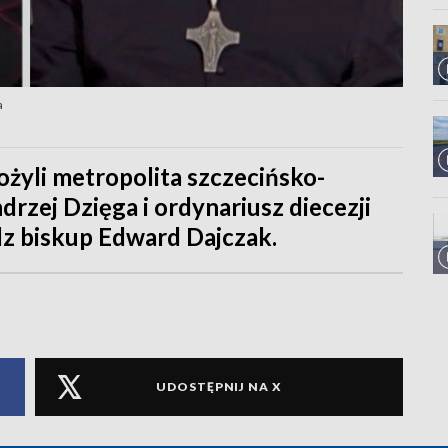
a
żyli metropolita szczecińsko-
rzej Dzięga i ordynariusz diecezji
dz biskup Edward Dajczak.
UDOSTĘPNIJ NA X