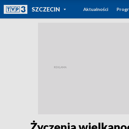
POWRÓT DO
SZCZECIN
Aktualności
Prog
TVP REGIONY
Życzenia wielkanoc