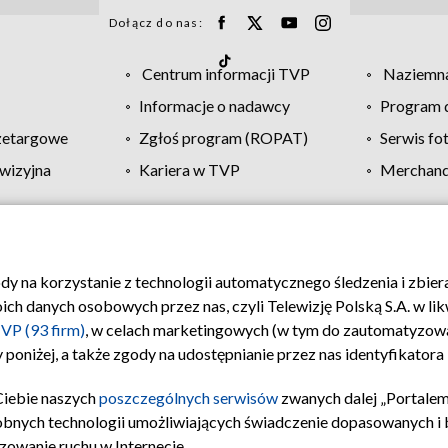
Dołącz do nas:
Centrum informacji TVP
Naziemna
Informacje o nadawcy
Program d
zetargowe
Zgłoś program (ROPAT)
Serwis fo
wizyjna
Kariera w TVP
Merchandi
Polityka prywatności
Moje zgody
Pomoc
Biuro re
ody na korzystanie z technologii automatycznego śledzenia i zbie
 danych osobowych przez nas, czyli Telewizję Polską S.A. w likw
VP (93 firm)
, w celach marketingowych (w tym do zautomatyzow
 poniżej, a także zgody na udostępnianie przez nas identyfikator
Ciebie naszych
poszczególnych serwisów
zwanych dalej „Portalem
obnych technologii umożliwiających świadczenie dopasowanych i be
zowanie ruchu w Internecie.