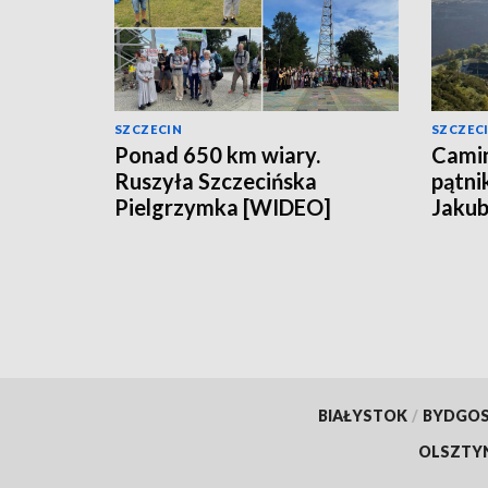
SZCZECIN
SZCZEC
Ponad 650 km wiary.
Camin
Ruszyła Szczecińska
pątni
Pielgrzymka [WIDEO]
Jakub
BIAŁYSTOK
/
BYDGO
OLSZTY