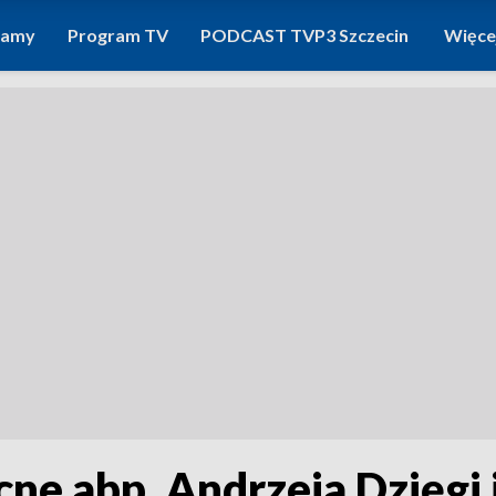
ramy
Program TV
PODCAST TVP3 Szczecin
Więce
ne abp. Andrzeja Dzięgi 