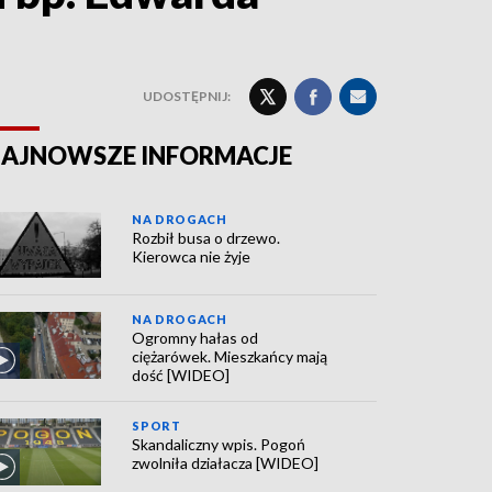
UDOSTĘPNIJ:
AJNOWSZE INFORMACJE
NA DROGACH
Rozbił busa o drzewo.
Kierowca nie żyje
NA DROGACH
Ogromny hałas od
ciężarówek. Mieszkańcy mają
dość [WIDEO]
SPORT
Skandaliczny wpis. Pogoń
zwolniła działacza [WIDEO]