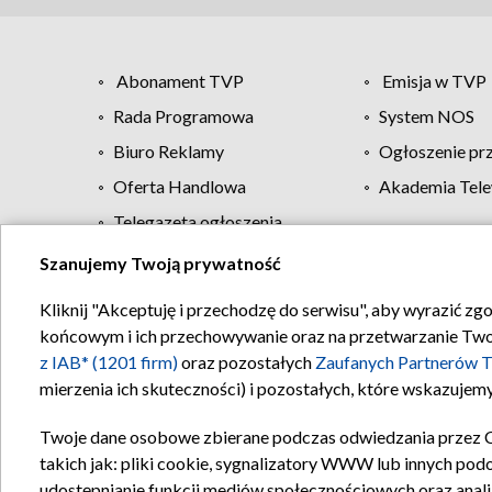
Abonament TVP
Emisja w TVP
Rada Programowa
System NOS
Biuro Reklamy
Ogłoszenie pr
Oferta Handlowa
Akademia Tele
Telegazeta ogłoszenia
Szanujemy Twoją prywatność
Regulamin TVP
Kliknij "Akceptuję i przechodzę do serwisu", aby wyrazić zg
końcowym i ich przechowywanie oraz na przetwarzanie Twoich
z IAB* (1201 firm)
oraz pozostałych
Zaufanych Partnerów T
mierzenia ich skuteczności) i pozostałych, które wskazujemy
Twoje dane osobowe zbierane podczas odwiedzania przez 
takich jak: pliki cookie, sygnalizatory WWW lub innych pod
udostępnianie funkcji mediów społecznościowych oraz anali