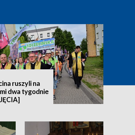
ina ruszyli na
imi dwa tygodnie
JĘCIA]