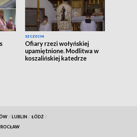
SZCZECIN
s
Ofiary rzezi wołyńskiej
upamiętnione. Modlitwa w
koszalińskiej katedrze
KÓW
/
LUBLIN
/
ŁÓDŹ
/
ROCŁAW