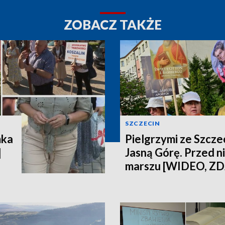
ZOBACZ TAKŻE
SZCZECIN
mka
Pielgrzymi ze Szczec
]
Jasną Górę. Przed n
marszu [WIDEO, ZD