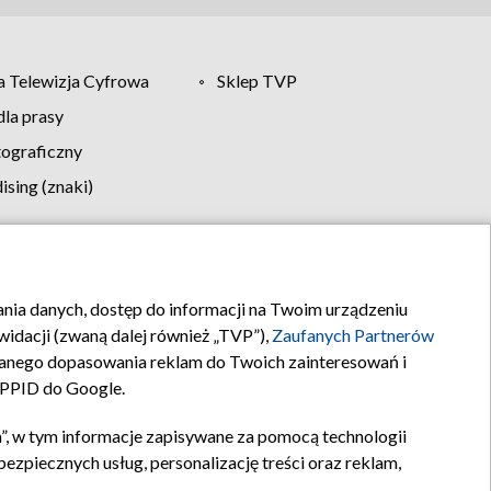
 Telewizja Cyfrowa
Sklep TVP
la prasy
tograficzny
sing (znaki)
klamy
Kontakt
rania danych, dostęp do informacji na Twoim urządzeniu
idacji (zwaną dalej również „TVP”),
Zaufanych Partnerów
anego dopasowania reklam do Twoich zainteresowań i
a PPID do Google.
”, w tym informacje zapisywane za pomocą technologii
zpiecznych usług, personalizację treści oraz reklam,