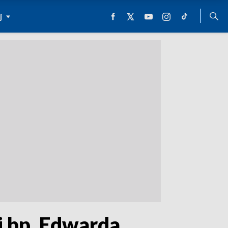
j
i bp. Edwarda