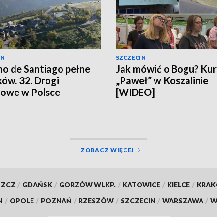
IN
SZCZECIN
o de Santiago pełne
Jak mówić o Bogu? Kur
ków. 32. Drogi
„Paweł” w Koszalinie
owe w Polsce
[WIDEO]
ZOBACZ WIĘCEJ
SZCZ
/
GDAŃSK
/
GORZÓW WLKP.
/
KATOWICE
/
KIELCE
/
KRA
N
/
OPOLE
/
POZNAŃ
/
RZESZÓW
/
SZCZECIN
/
WARSZAWA
/
W