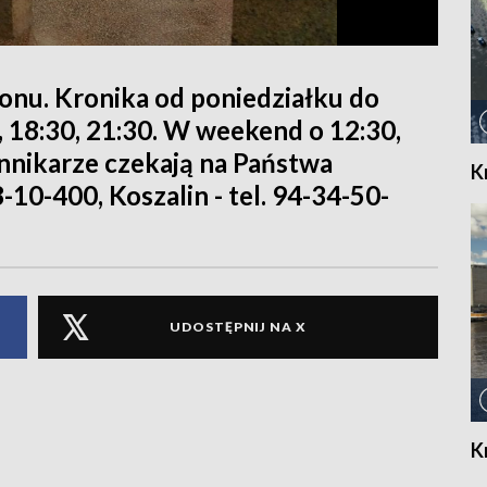
ionu. Kronika od poniedziałku do
0, 18:30, 21:30. W weekend o 12:30,
iennikarze czekają na Państwa
K
8-10-400, Koszalin - tel. 94-34-50-
UDOSTĘPNIJ NA X
K