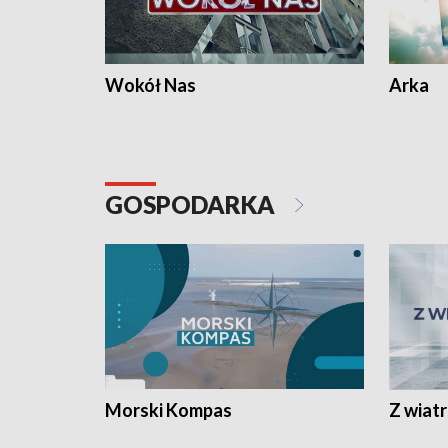
Wokół Nas
Arka
GOSPODARKA
Morski Kompas
Z wiat