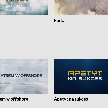
Barka
rem w offshore
Apetyt na sukces