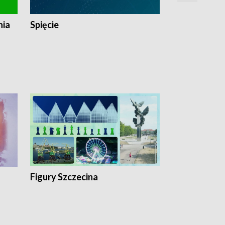
nia
Spięcie
Niedziałkow
Figury Szczecina