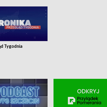
ronika@tvp.pl.
e-mail: kronika@tvp.pl.
ąd Tygodnia