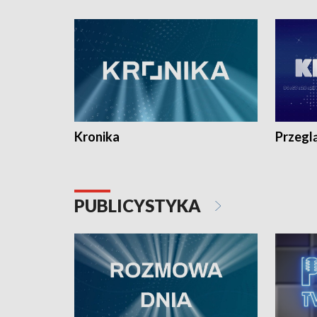
e-mail: kronika@tvp.pl.
e-mail: k
Kronika
Przegl
PUBLICYSTYKA