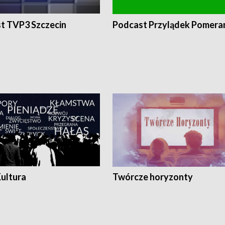
t TVP3 Szczecin
Podcast Przylądek Pomera
Kultura
Twórcze horyzonty