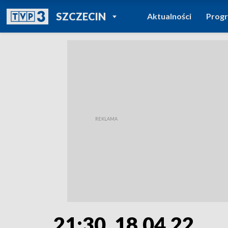
POWRÓT DO
SZCZECIN
Aktualności
Prog
TVP REGIONY
21:30, 18.04.22