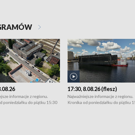
OGRAMÓW
8.08.26
17:30, 8.08.26 (flesz)
jsze informacje z regionu.
Najważniejsze informacje z regionu.
d poniedziałku do piątku 15:30
Kronika od poniedziałku do piątku 1
16:30 (+ rozmowa), 18:30, 21:30.
(flesz), 16:30 (+ rozmowa), 18:30, 21
y i święta 15:30 i 16:30
W weekendy i święta 15:30 i 16:30
8:30 i 21:30. Dziennikarze czekają
(flesz), 18:30 i 21:30. Dziennikarze c
a zgłoszenia: Szczecin - tel. 91-
na Państwa zgłoszenia: Szczecin - te
0, Koszalin - tel. 94-34-50-054,
4 8-10-400, Koszalin - tel. 94-34-50