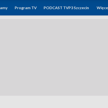
ramy
Program TV
PODCAST TVP3 Szczecin
Więce