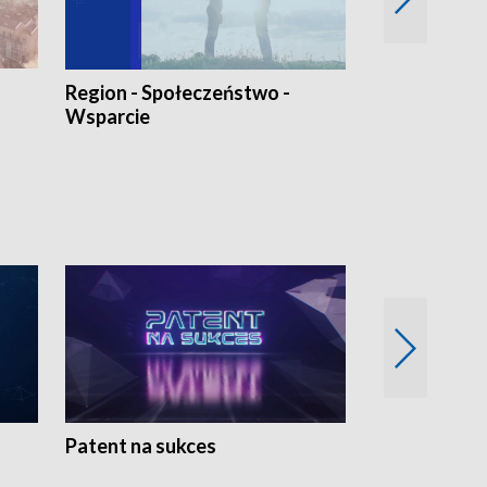
Region - Społeczeństwo -
Bez Barier
Wsparcie
Patent na sukces
Rolnictwo w 