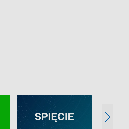
e-mail: kronika@tvp.pl.
e-mail: kronika@t