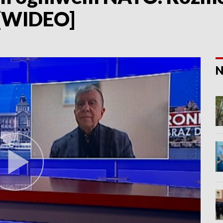
 [WIDEO]
N