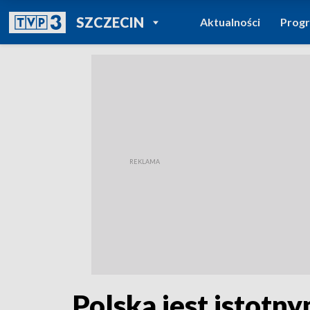
POWRÓT DO
SZCZECIN
Aktualności
Prog
TVP REGIONY
Polska jest istot