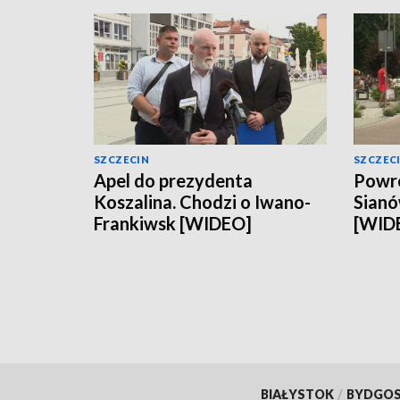
SZCZECIN
SZCZEC
Apel do prezydenta
Powró
Koszalina. Chodzi o Iwano-
Sianó
Frankiwsk [WIDEO]
[WID
BIAŁYSTOK
/
BYDGO