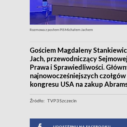
Rozmowa z posłem PiS Michałem Jachem
Gościem Magdaleny Stankiewicz
Jach, przewodniczący Sejmowej
Prawa i Sprawiedliwości. Głów
najnowocześniejszych czołgów 
kongresu USA na zakup Abram
Źródło:
TVP3 Szczecin
UDOSTĘPNIJ NA FACEBOOKU