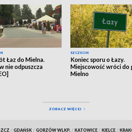
IN
SZCZECIN
t Łaz do Mielna.
Koniec sporu o Łazy.
w nie odpuszcza
Miejscowość wróci do
EO]
Mielno
ZOBACZ WIĘCEJ
SZCZ
/
GDAŃSK
/
GORZÓW WLKP.
/
KATOWICE
/
KIELCE
/
KRA