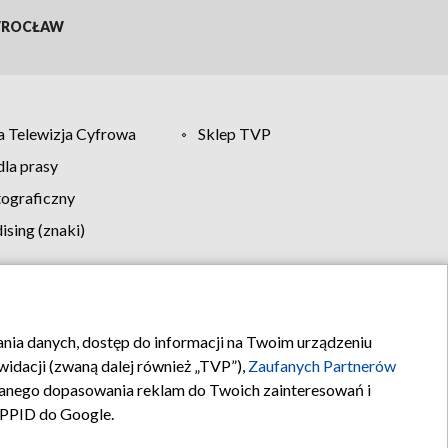
ROCŁAW
 Telewizja Cyfrowa
Sklep TVP
la prasy
tograficzny
sing (znaki)
klamy
Kontakt
rania danych, dostęp do informacji na Twoim urządzeniu
idacji (zwaną dalej również „TVP”),
Zaufanych Partnerów
anego dopasowania reklam do Twoich zainteresowań i
a PPID do Google.