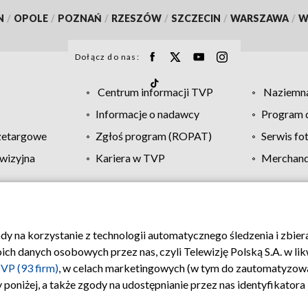
N
/
OPOLE
/
POZNAŃ
/
RZESZÓW
/
SZCZECIN
/
WARSZAWA
/
W
Dołącz do nas:
Centrum informacji TVP
Naziemna
Informacje o nadawcy
Program d
zetargowe
Zgłoś program (ROPAT)
Serwis fo
wizyjna
Kariera w TVP
Merchandi
Polityka prywatności
Moje zgody
Pomoc
Biuro re
ody na korzystanie z technologii automatycznego śledzenia i zbie
 danych osobowych przez nas, czyli Telewizję Polską S.A. w likw
VP (93 firm)
, w celach marketingowych (w tym do zautomatyzow
 poniżej, a także zgody na udostępnianie przez nas identyfikator