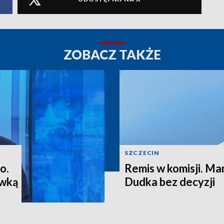
ZOBACZ TAKŻE
SZCZECIN
o.
Remis w komisji. M
ewką
Dudka bez decyzji