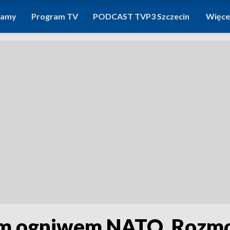
ramy
Program TV
PODCAST TVP3 Szczecin
Więce
nym ogniwem NATO. Rozm