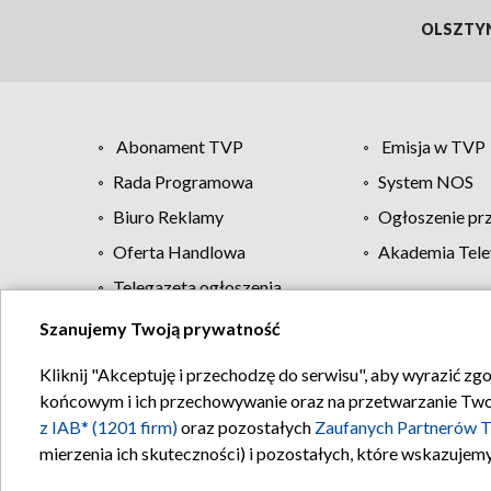
OLSZTY
Abonament TVP
Emisja w TVP
Rada Programowa
System NOS
Biuro Reklamy
Ogłoszenie pr
Oferta Handlowa
Akademia Tele
Telegazeta ogłoszenia
Szanujemy Twoją prywatność
Regulamin TVP
Kliknij "Akceptuję i przechodzę do serwisu", aby wyrazić zg
końcowym i ich przechowywanie oraz na przetwarzanie Twoich
z IAB* (1201 firm)
oraz pozostałych
Zaufanych Partnerów T
mierzenia ich skuteczności) i pozostałych, które wskazujemy