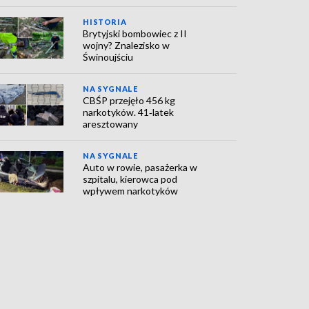
HISTORIA
Brytyjski bombowiec z II
wojny? Znalezisko w
Świnoujściu
NA SYGNALE
CBŚP przejęło 456 kg
narkotyków. 41‑latek
aresztowany
NA SYGNALE
Auto w rowie, pasażerka w
szpitalu, kierowca pod
wpływem narkotyków