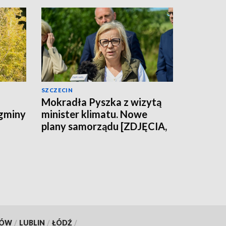
SZCZECIN
Mokradła Pyszka z wizytą
 gminy
minister klimatu. Nowe
plany samorządu [ZDJĘCIA,
WIDEO]
KÓW
/
LUBLIN
/
ŁÓDŹ
/