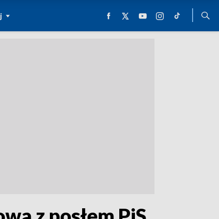
j
owa z posłem PiS