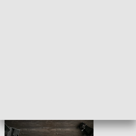
Z indeksem w ręku
Droga po suk
HISTORIA