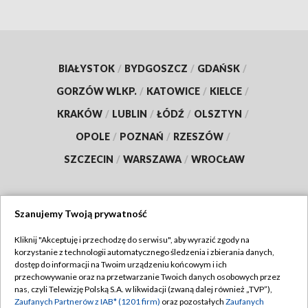
BIAŁYSTOK
/
BYDGOSZCZ
/
GDAŃSK
/
GORZÓW WLKP.
/
KATOWICE
/
KIELCE
/
KRAKÓW
/
LUBLIN
/
ŁÓDŹ
/
OLSZTYN
/
OPOLE
/
POZNAŃ
/
RZESZÓW
/
SZCZECIN
/
WARSZAWA
/
WROCŁAW
Szanujemy Twoją prywatność
Dołącz do nas:
Kliknij "Akceptuję i przechodzę do serwisu", aby wyrazić zgody na
korzystanie z technologii automatycznego śledzenia i zbierania danych,
TVP
dostęp do informacji na Twoim urządzeniu końcowym i ich
Abonament TVP
przechowywanie oraz na przetwarzanie Twoich danych osobowych przez
Regulamin TVP
nas, czyli Telewizję Polską S.A. w likwidacji (zwaną dalej również „TVP”),
Emisja w TVP
Polityka prywatności
Zaufanych Partnerów z IAB* (1201 firm)
oraz pozostałych
Zaufanych