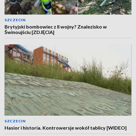
SZCZECIN
Brytyjski bombowiec z II wojny? Znalezisko w
Świnoujściu [ZDJĘCIA]
SZCZECIN
Hasior i historia. Kontrowersje wokół tablicy [WIDEO]