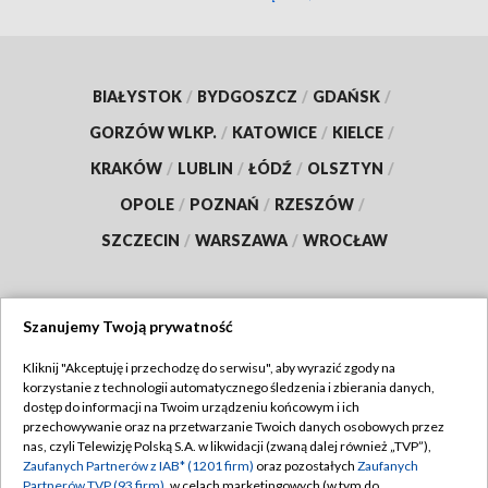
BIAŁYSTOK
/
BYDGOSZCZ
/
GDAŃSK
/
GORZÓW WLKP.
/
KATOWICE
/
KIELCE
/
KRAKÓW
/
LUBLIN
/
ŁÓDŹ
/
OLSZTYN
/
OPOLE
/
POZNAŃ
/
RZESZÓW
/
SZCZECIN
/
WARSZAWA
/
WROCŁAW
Szanujemy Twoją prywatność
Dołącz do nas:
Kliknij "Akceptuję i przechodzę do serwisu", aby wyrazić zgody na
korzystanie z technologii automatycznego śledzenia i zbierania danych,
TVP
dostęp do informacji na Twoim urządzeniu końcowym i ich
Abonament TVP
przechowywanie oraz na przetwarzanie Twoich danych osobowych przez
Regulamin TVP
nas, czyli Telewizję Polską S.A. w likwidacji (zwaną dalej również „TVP”),
Emisja w TVP
Polityka prywatności
Zaufanych Partnerów z IAB* (1201 firm)
oraz pozostałych
Zaufanych
Partnerów TVP (93 firm)
, w celach marketingowych (w tym do